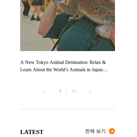
 TeamLab
A New Tokyo Animal Destination: Relax &
Shohei Oht
ng their
Learn About the World’s Animals in Japan
Other Japa
t to
#pr #japankuru #anitouch #anitouchtokyodome
From Kow
 see it for
#capybara #capybaracafe #animalcafe #tokyotrip
#pr #japan
1
|
11
#japantrip #카피바라 #애니터치 #아이와가볼
#kowa #sy
ink in bio)
만한곳 #도쿄여행 #가족여행 #東京旅遊 #東
#preworkou
ex #kyoto
京親子景點 #日本動物互動體驗 #水豚泡澡 #
#japan
東京巨蛋城 #เที่ยวญี่ปุ่น2025 #ที่เที่ยว
#오타니쇼
n view of
ครอบครัว #สวนสัตว์ในร่ม #TokyoDomeCity
本旅遊 #運
to ®
#anitouchtokyodome
ญี่ปุ่น #เ
LATEST
전체 보기
#ผลิตภัณฑ์