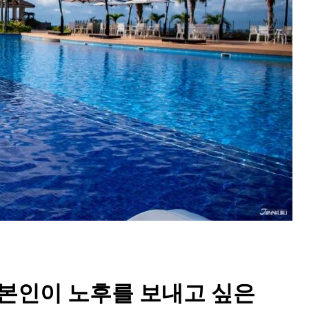
Ready to see TeamLab in Kyoto!? At
Biovortex Kyoto, the collective is taki
acclaimed immersive art and bringing i
Japan's ancient capital. We can't wait to
ourselves this autumn!
>> Find out more at Japankuru.com! (l
#japankuru #teamlab #teamlabbiovort
#kyototrip #japantravel #artnews
Photos courtesy of teamLab, Exhibitio
일본인이 노후를 보내고 싶은
teamLab Biovortex Kyoto, 2025, Kyo
teamLab, courtesy Pace Gallery