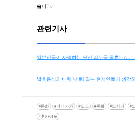
습니다.”
관련기사
일본인들이 사랑하는 닛신 컵누들 종류는?… 1위
발효음식의 매력 낫토! 일본 현지인들이 생각하
문화
가나가와
도쿄
문화
오사카
홋카이도