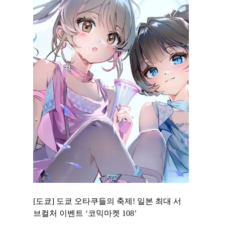
 to
[도쿄] 도쿄 오타쿠들의 축제! 일본 최대 서
[도쿄] 도
 맛집 무료
브컬처 이벤트 ‘코믹마켓 108’
에서 즐기