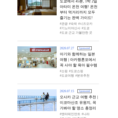
도쿄에서 45분, 1박 2일
아타미 온천 여행! 온천
부터 먹거리까지 모두
즐기는 완벽 가이드!
관광
숙박
시즈오카
기노미야신사
도쿄
도쿄 근교 가볼만한 곳
2026.07.27
Sponsored
아기와 함께하는 일본
여행 | 아카짱혼포에서
꼭 사야 할 육아 필수템
쇼핑
도쿄쇼핑
도쿄여행
분유추천
2026.07.15
Sponsored
오사카 근교 여행 추천 |
이코마산조 유원지, 꼭
가봐야 할 명소 총정리
엔터테인먼트
나라