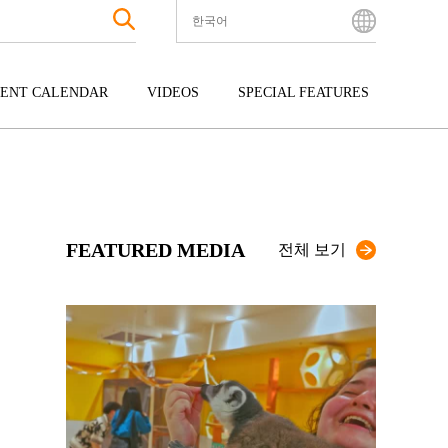
한국어
English
Bahasa Indonesia
ENT CALENDAR
VIDEOS
SPECIAL FEATURES
Français
한국어
터테인먼트
주고쿠
규슈
中文简体
광
시코쿠
오키나와
中文繁體
ไทย
FEATURED MEDIA
Tiếng Việt
전체 보기
日本語