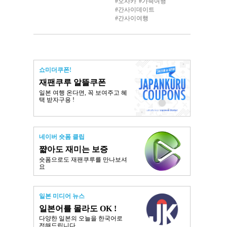
오사카
가족여행
간사이데이트
간사이여행
쇼미더쿠폰!
재팬쿠루 알뜰쿠폰
일본 여행 온다면, 꼭 보여주고 혜
택 받자구용 !
네이버 숏폼 클립
쨟아도 재미는 보증
숏폼으로도 재팬쿠루를 만나보셔
요
일본 미디어 뉴스
일본어를 몰라도 OK !
다양한 일본의 오늘을 한국어로
전해드립니다.