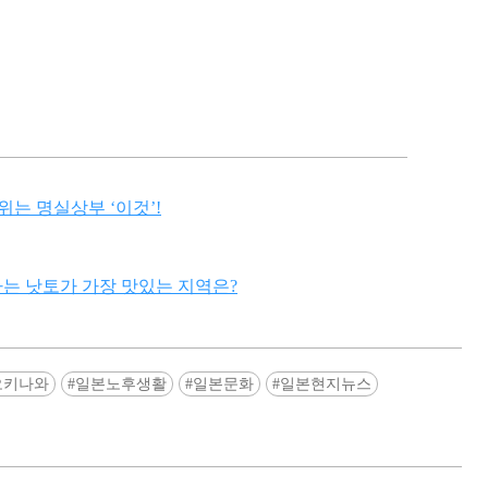
는 명실상부 ‘이것’!
는 낫토가 가장 맛있는 지역은?
오키나와
일본노후생활
일본문화
일본현지뉴스