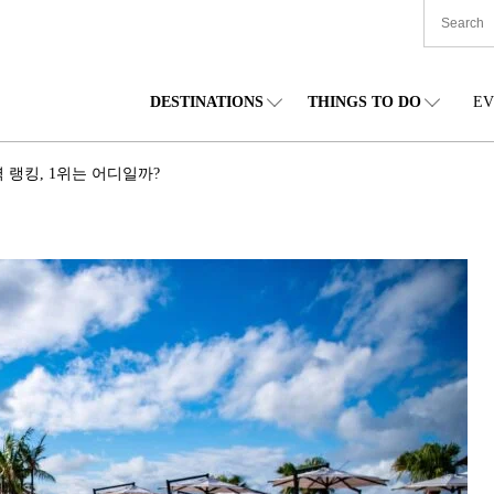
DESTINATIONS
THINGS TO DO
EV
본 전국
음식
도호쿠(동북)
숙박
주부(중부)
엔
 랭킹, 1위는 어디일까?
카이도
쇼핑
간토(관동)
문화
간사이(관서)
관