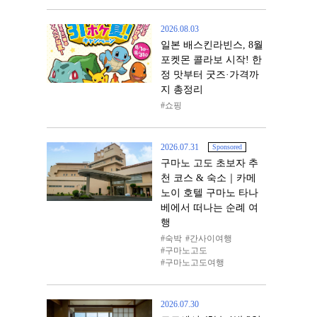
2026.08.03
일본 배스킨라빈스, 8월
포켓몬 콜라보 시작! 한
정 맛부터 굿즈·가격까
지 총정리
쇼핑
2026.07.31
Sponsored
구마노 고도 초보자 추
천 코스 & 숙소｜카메
노이 호텔 구마노 타나
베에서 떠나는 순례 여
행
숙박
간사이여행
구마노고도
구마노고도여행
2026.07.30