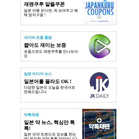
재팬쿠루 알뜰쿠폰
일본 여행 온다면, 꼭 보여주고 혜
택 받자구용 !
네이버 숏폼 클립
쨟아도 재미는 보증
숏폼으로도 재팬쿠루를 만나보셔
요
일본 미디어 뉴스
일본어를 몰라도 OK !
다양한 일본의 오늘을 한국어로
전해드립니다.
약톡재팬
일본 약 뉴스, 핵심만 톡
톡!
일본 의약 트렌드와 정보를 한눈
에! 필요한 것만 톡톡 담았습니다.