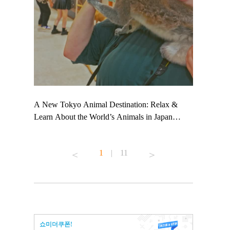
 TeamLab
A New Tokyo Animal Destination: Relax &
Shohei Oht
ng their
Learn About the World’s Animals in Japan
Other Japa
t to
#pr #japankuru #anitouch #anitouchtokyodome
From Kow
 see it for
#capybara #capybaracafe #animalcafe #tokyotrip
#pr #japan
1
|
11
#japantrip #카피바라 #애니터치 #아이와가볼
#kowa #sy
ink in bio)
만한곳 #도쿄여행 #가족여행 #東京旅遊 #東
#preworkou
ex #kyoto
京親子景點 #日本動物互動體驗 #水豚泡澡 #
#japan
東京巨蛋城 #เที่ยวญี่ปุ่น2025 #ที่เที่ยว
#오타니쇼
n view of
ครอบครัว #สวนสัตว์ในร่ม #TokyoDomeCity
本旅遊 #運
to ®
#anitouchtokyodome
ญี่ปุ่น #เ
쇼미더쿠폰!
#ผลิตภัณฑ์