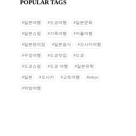
POPULAR TAGS
일본여행
도쿄여행
일본문화
일본쇼핑
가족여행
커플여행
일본편의점
일본음식
오사카여행
우정여행
도쿄맛집
도쿄
도쿄쇼핑
도쿄 여행
일본유학
일본
오사카
교토여행
tokyo
먹방여행