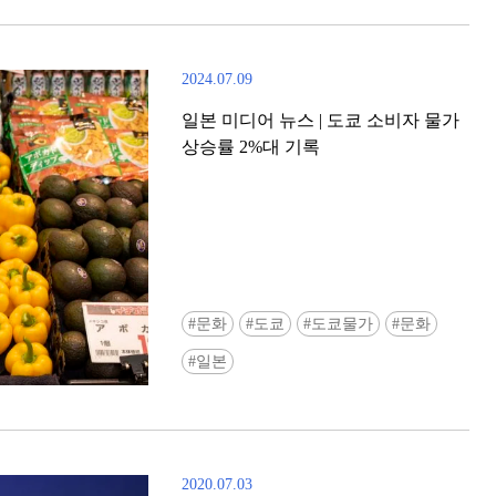
2024.07.09
일본 미디어 뉴스 | 도쿄 소비자 물가
상승률 2%대 기록
[도쿄] ‘도큐 전철 x Enjoy Tokyo Top
Bottom’ 도큐선 일일 패스 & 도쿄
문화
도쿄
도쿄물가
문화
쿠폰 선착순 증정!
일본
2020.07.03