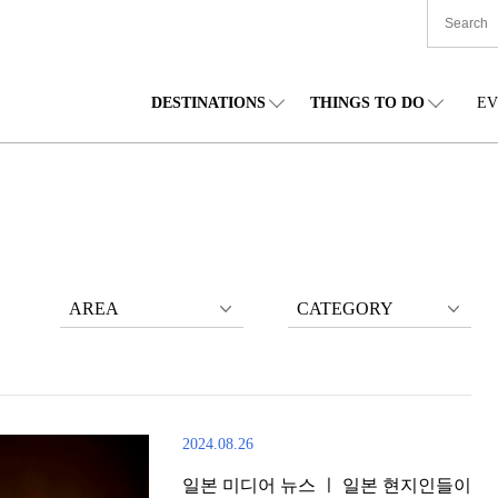
DESTINATIONS
THINGS TO DO
EV
본 전국
음식
도호쿠(동북)
숙박
주부(중부)
엔
카이도
쇼핑
간토(관동)
문화
간사이(관서)
관
AREA
CATEGORY
2024.08.26
일본 미디어 뉴스 ㅣ 일본 현지인들이