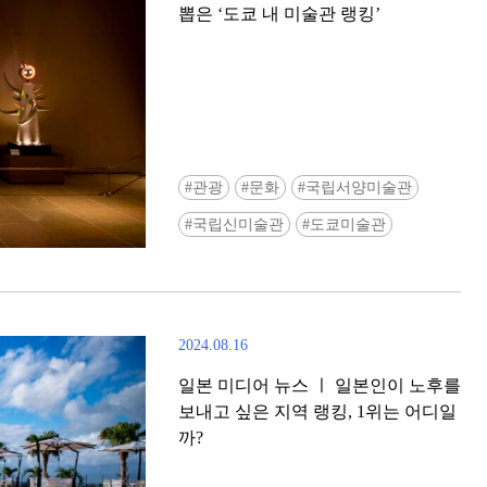
뽑은 ‘도쿄 내 미술관 랭킹’
관광
문화
국립서양미술관
Ready to see TeamLab in Kyoto!? At
국립신미술관
도쿄미술관
Biovortex Kyoto, the collective is taki
acclaimed immersive art and bringing i
Japan's ancient capital. We can't wait to
ourselves this autumn!
2024.08.16
>> Find out more at Japankuru.com! (l
#japankuru #teamlab #teamlabbiovort
일본 미디어 뉴스 ㅣ 일본인이 노후를
#kyototrip #japantravel #artnews
보내고 싶은 지역 랭킹, 1위는 어디일
Photos courtesy of teamLab, Exhibitio
까?
teamLab Biovortex Kyoto, 2025, Kyo
teamLab, courtesy Pace Gallery