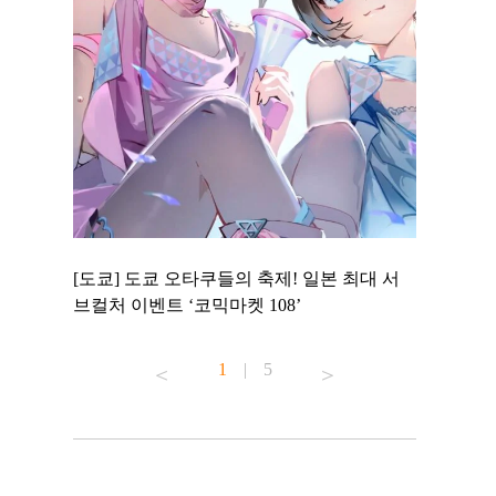
 to
[도쿄] 도쿄 오타쿠들의 축제! 일본 최대 서
[도쿄] 도
 맛집 무료
브컬처 이벤트 ‘코믹마켓 108’
에서 즐기
1
|
5