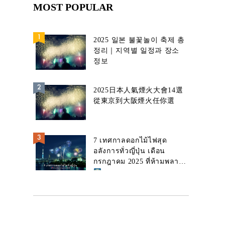
MOST POPULAR
2025 일본 불꽃놀이 축제 총
정리｜지역별 일정과 장소
정보
2025日本人氣煙火大會14選
從東京到大阪煙火任你選
7 เทศกาลดอกไม้ไฟสุด
อลังการทั่วญี่ปุ่น เดือน
กรกฎาคม 2025 ที่ห้ามพลาด!