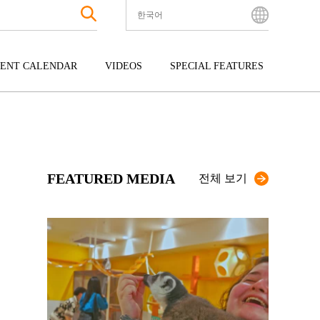
한국어
English
Bahasa Indonesia
ENT CALENDAR
VIDEOS
SPECIAL FEATURES
Français
한국어
터테인먼트
주고쿠
규슈
中文简体
광
시코쿠
오키나와
中文繁體
ไทย
FEATURED MEDIA
Tiếng Việt
전체 보기
日本語