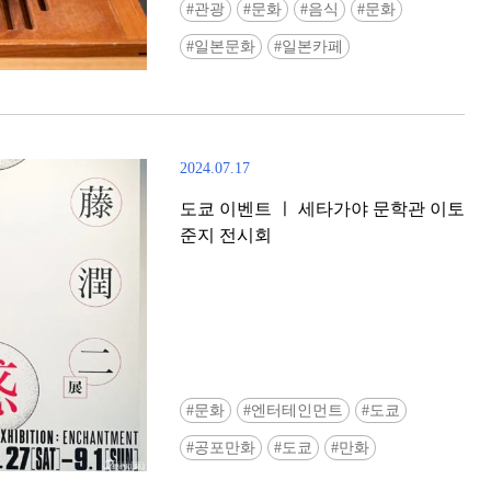
관광
문화
음식
문화
일본문화
일본카페
2024.07.17
도쿄 이벤트 ㅣ 세타가야 문학관 이토
준지 전시회
문화
엔터테인먼트
도쿄
공포만화
도쿄
만화