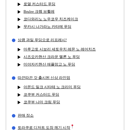
로열 커스터드 푸딩
Brulee 크렘 브륄레
코다와리노 노우코우 치즈케이크
무카시 나가라노 카타메 푸딩
상큼 과일 푸딩으로 리프레시!
마루고토 시보리 세토우치 레몬 노 레어치즈
시즈오카현산 크라운 멜론 노 푸딩
미야자키현산 애플망고 노 푸딩
따끈따끈 갓 출시된 신상 라인업
아몬드 밀크 시타테 노 크리미 푸딩
코쿠부 커스터드 푸딩
코쿠부 나마 크림 푸딩
판매 장소
토라쿠로 디저트 도장 깨기 시작