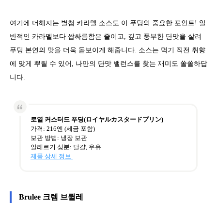
여기에 더해지는 별첨 카라멜 소스도 이 푸딩의 중요한 포인트! 일
반적인 카라멜보다 쌉싸름함은 줄이고, 깊고 풍부한 단맛을 살려
푸딩 본연의 맛을 더욱 돋보이게 해줍니다. 소스는 먹기 직전 취향
에 맞게 뿌릴 수 있어, 나만의 단맛 밸런스를 찾는 재미도 쏠쏠하답
니다.
로열 커스터드 푸딩(ロイヤルカスタードプリン)
가격: 216엔 (세금 포함)
보관 방법: 냉장 보관
알레르기 성분: 달걀, 우유
제품 상세 정보
Brulee 크렘 브륄레