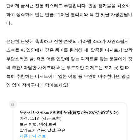
단하게 굳혀낸 전통 커스터드 푸딩입니다. 인공 첨가물을 최소화
하고 정직하게 만든 만큼, 뛰어난 퀄리티와 꽉 찬 맛을 자랑한답니
다.
은은한 단맛에 촉촉하고 진한 쓴맛의 카라멜 소스가 자연스럽게
스며들며, 입안에서 깊은 풍미를 완성해 내 달콤한 디저트가 살짝
부담스러운 날, 혹은 어른 입맛에 맞는 디저트를 찾는 분들에게 강
력 추천! 아담한 사이즈라 배는 부르지만 디저트는 포기 못 할 때
특히 추천하는 디저트이니 일본 여행 중 우연히 마주친다면 망설
임 없이 장바구니에 담아보세요!
무카시 나가라노 카타메 푸딩(昔ながらのかためプリン)
가격: 151엔 (세금 포함)
보관 방법: 냉장 보관
알레르기 성분: 달걀, 우유
제품 상세 정보