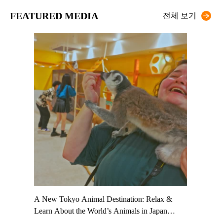
FEATURED MEDIA
전체 보기
t TeamLab
A New Tokyo Animal Destination: Relax &
Shohei Oh
ng their
Learn About the World’s Animals in Japan
Other Jap