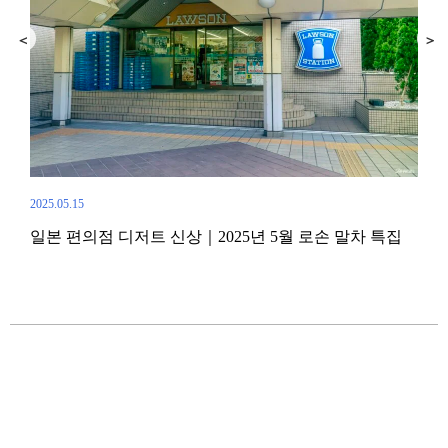
2023.
20
2025.05.15
필수
야 할
일본 편의점 디저트 신상｜2025년 5월 로손 말차 특집