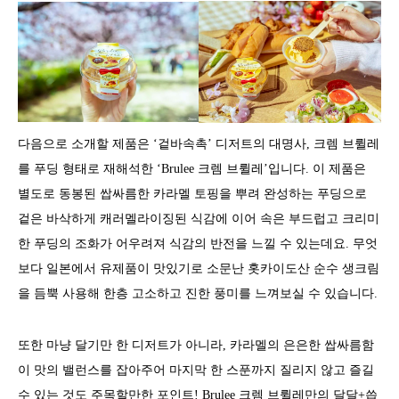
다음으로 소개할 제품은 ‘겉바속촉’ 디저트의 대명사, 크렘 브륄레
를 푸딩 형태로 재해석한 ‘Brulee 크렘 브륄레’입니다. 이 제품은
별도로 동봉된 쌉싸름한 카라멜 토핑을 뿌려 완성하는 푸딩으로
겉은 바삭하게 캐러멜라이징된 식감에 이어 속은 부드럽고 크리미
한 푸딩의 조화가 어우려져 식감의 반전을 느낄 수 있는데요. 무엇
보다 일본에서 유제품이 맛있기로 소문난 홋카이도산 순수 생크림
을 듬뿍 사용해 한층 고소하고 진한 풍미를 느껴보실 수 있습니다.
또한 마냥 달기만 한 디저트가 아니라, 카라멜의 은은한 쌉싸름함
이 맛의 밸런스를 잡아주어 마지막 한 스푼까지 질리지 않고 즐길
수 있는 것도 주목할만한 포인트! Brulee 크렘 브륄레만의 달달+씁