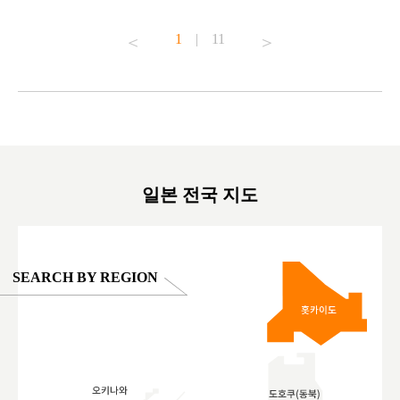
t to
#pr #japankuru #anitouch #anitouchtokyodome
From Kow
o see it for
#capybara #capybaracafe #animalcafe #tokyotrip
#pr #japa
1
|
11
#japantrip #카피바라 #애니터치 #아이와가볼
#kowa #sy
ink in bio)
만한곳 #도쿄여행 #가족여행 #東京旅遊 #東
#preworko
ex #kyoto
京親子景點 #日本動物互動體驗 #水豚泡澡 #
#japan
東京巨蛋城 #เที่ยวญี่ปุ่น2025 #ที่เที่ยว
#오타니쇼
on view of
ครอบครัว #สวนสัตว์ในร่ม #TokyoDomeCity
本旅遊 #運
oto ®
#anitouchtokyodome
ญี่ปุ่น #เ
#ผลิตภัณฑ์
일본 전국 지도
SEARCH BY REGION