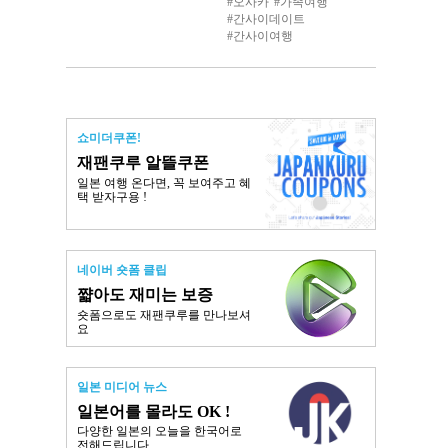
오사카
가족여행
간사이데이트
간사이여행
쇼미더쿠폰!
재팬쿠루 알뜰쿠폰
일본 여행 온다면, 꼭 보여주고 혜
택 받자구용 !
네이버 숏폼 클립
쨟아도 재미는 보증
숏폼으로도 재팬쿠루를 만나보셔
요
일본 미디어 뉴스
일본어를 몰라도 OK !
다양한 일본의 오늘을 한국어로
전해드립니다.