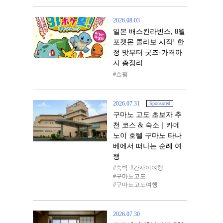
2026.08.03
일본 배스킨라빈스, 8월
포켓몬 콜라보 시작! 한
정 맛부터 굿즈·가격까
지 총정리
쇼핑
2026.07.31
Sponsored
구마노 고도 초보자 추
천 코스 & 숙소｜카메
노이 호텔 구마노 타나
베에서 떠나는 순례 여
행
숙박
간사이여행
구마노고도
구마노고도여행
2026.07.30