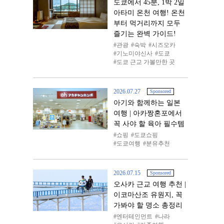
도쿄에서 45분, 1박 2일
아타미 온천 여행! 온천
부터 먹거리까지 모두
즐기는 완벽 가이드!
관광
숙박
시즈오카
기노미야신사
도쿄
도쿄 근교 가볼만한 곳
2026.07.27
Sponsored
아기와 함께하는 일본
여행 | 아카짱혼포에서
꼭 사야 할 육아 필수템
쇼핑
도쿄쇼핑
도쿄여행
분유추천
2026.07.15
Sponsored
오사카 근교 여행 추천 |
이코마산조 유원지, 꼭
가봐야 할 명소 총정리
엔터테인먼트
나라