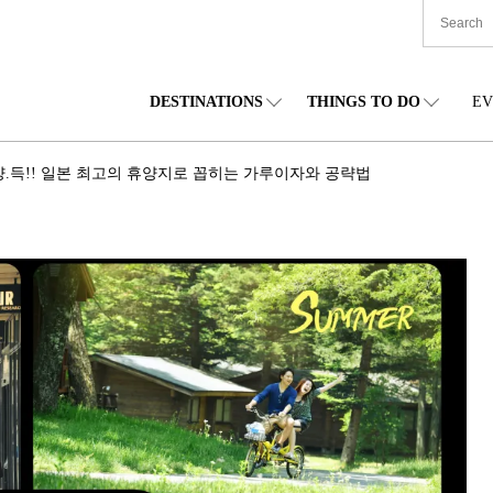
DESTINATIONS
THINGS TO DO
EV
본 전국
음식
도호쿠(동북)
숙박
주부(중부)
엔
.양.득!! 일본 최고의 휴양지로 꼽히는 가루이자와 공략법
카이도
쇼핑
간토(관동)
문화
간사이(관서)
관