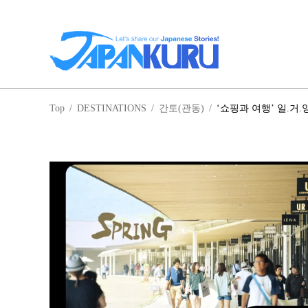
일
Top
/
DESTINATIONS
/
간토(관동)
/
‘쇼핑과 여행’ 일.거
홋