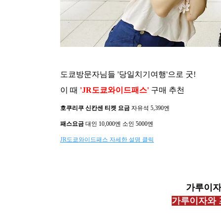
도쿄방문자님들 '당일치기여행'으로 굿!
이 때
'JR도쿄와이드패스'
구매 추천
호쿠리쿠 신칸센 티켓 요금
자유석 5,390엔
패스요금
대인 10,000엔 소인 5000엔
JR도쿄와이드패스 자세한 설명 클릭
가루이자
가루이자와 