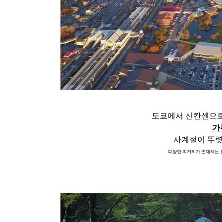
도쿄에서 신칸센으로
가
사계절이 뚜렷
다양한 먹거리가 존재하는