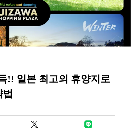
Ready to see TeamLab in Kyoto!? At
Biovortex Kyoto, the collective is taki
.득!! 일본 최고의 휴양지로
acclaimed immersive art and bringing i
Japan's ancient capital. We can't wait to
략법
ourselves this autumn!
>> Find out more at Japankuru.com! (l
#japankuru #teamlab #teamlabbiovort
#kyototrip #japantravel #artnews
Photos courtesy of teamLab, Exhibitio
teamLab Biovortex Kyoto, 2025, Kyo
teamLab, courtesy Pace Gallery