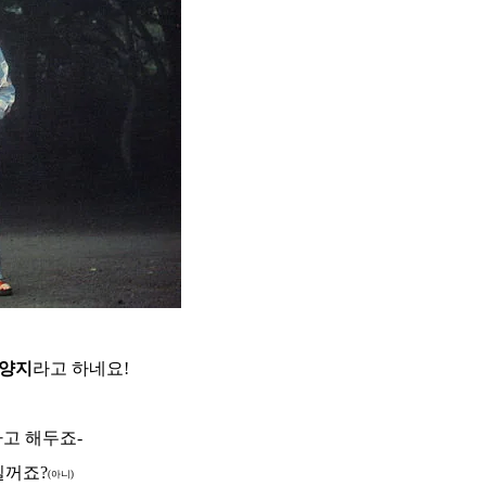
휴양지
라고 하네요!
고 해두죠-
실꺼죠?
(아니)