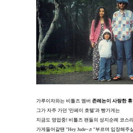
가루이자와는 비틀즈 멤버
존레논이 사랑한 
그가 자주 가던 '만페이 호텔'과 빵가게는
지금도 영업중! 비틀즈 팬들의 성지순례 코스라
가게들어갈땐 "Hey Jude~♬"부르며 입장해주