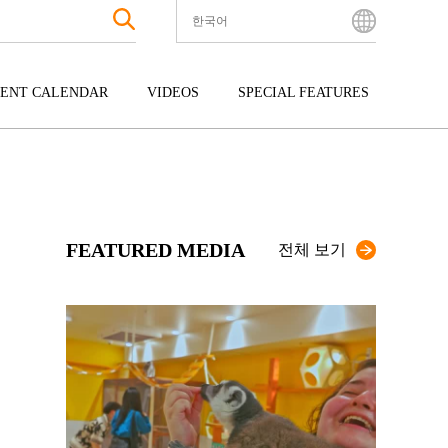
한국어
English
Bahasa Indonesia
ENT CALENDAR
VIDEOS
SPECIAL FEATURES
Français
한국어
터테인먼트
주고쿠
규슈
中文简体
광
시코쿠
오키나와
中文繁體
ไทย
FEATURED MEDIA
Tiếng Việt
전체 보기
日本語