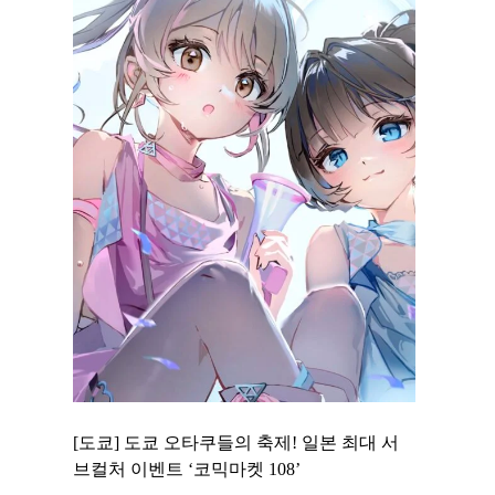
 to
[도쿄] 도쿄 오타쿠들의 축제! 일본 최대 서
[도쿄] 도
 맛집 무료
브컬처 이벤트 ‘코믹마켓 108’
에서 즐기