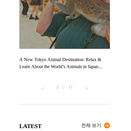
 TeamLab
A New Tokyo Animal Destination: Relax &
Shohei Oht
ng their
Learn About the World’s Animals in Japan
Other Japa
t to
#pr #japankuru #anitouch #anitouchtokyodome
From Kow
 see it for
#capybara #capybaracafe #animalcafe #tokyotrip
#pr #japan
1
|
11
#japantrip #카피바라 #애니터치 #아이와가볼
#kowa #sy
ink in bio)
만한곳 #도쿄여행 #가족여행 #東京旅遊 #東
#preworkou
ex #kyoto
京親子景點 #日本動物互動體驗 #水豚泡澡 #
#japan
東京巨蛋城 #เที่ยวญี่ปุ่น2025 #ที่เที่ยว
#오타니쇼
n view of
ครอบครัว #สวนสัตว์ในร่ม #TokyoDomeCity
本旅遊 #運
to ®
#anitouchtokyodome
ญี่ปุ่น #เ
LATEST
전체 보기
#ผลิตภัณฑ์