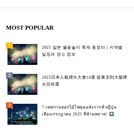
MOST POPULAR
2025 일본 불꽃놀이 축제 총정리｜지역별
일정과 장소 정보
2025日本人氣煙火大會14選 從東京到大阪煙
火任你選
7 เทศกาลดอกไม้ไฟสุดอลังการทั่วญี่ปุ่น
เดือนกรกฎาคม 2025 ที่ห้ามพลาด!