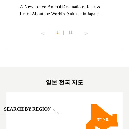
t TeamLab
A New Tokyo Animal Destination: Relax &
Shohei Oh
ng their
Learn About the World’s Animals in Japan
Other Jap
t to
#pr #japankuru #anitouch #anitouchtokyodome
From Kow
o see it for
#capybara #capybaracafe #animalcafe #tokyotrip
#pr #japa
1
|
11
#japantrip #카피바라 #애니터치 #아이와가볼
#kowa #sy
ink in bio)
만한곳 #도쿄여행 #가족여행 #東京旅遊 #東
#preworko
ex #kyoto
京親子景點 #日本動物互動體驗 #水豚泡澡 #
#japan
東京巨蛋城 #เที่ยวญี่ปุ่น2025 #ที่เที่ยว
#오타니쇼
on view of
ครอบครัว #สวนสัตว์ในร่ม #TokyoDomeCity
本旅遊 #運
oto ®
#anitouchtokyodome
ญี่ปุ่น #เ
#ผลิตภัณฑ์
일본 전국 지도
SEARCH BY REGION