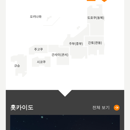
홋카이도
니세코
니키쵸
삿포로
오타루
도호
아
야
후
전체 보기
전체 보기
전체 보기
전체 보기
전체 보기