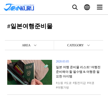
#일본여행준비물
AREA
CATEGORY
2020.03.05
일본 여행 준비물 리스트! 여행전
준비해야 할 필수템 & 여행중 필
요한 아이템
쇼핑
도쿄
동전지갑
여권
여행가방