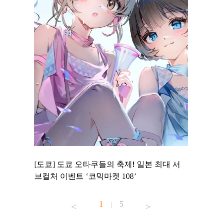
 to
[도쿄] 도쿄 오타쿠들의 축제! 일본 최대 서
[도쿄] 
 맛집 무료
브컬처 이벤트 ‘코믹마켓 108’
에서 즐기
1
5
|