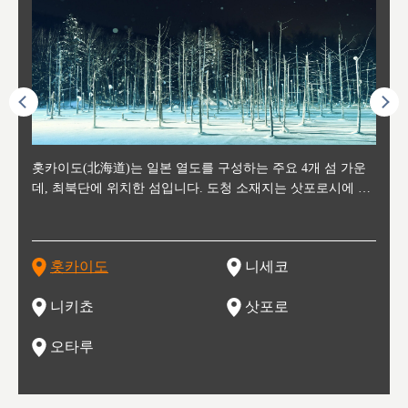
후에 위
홋카이도(北海道)는 일본 열도를 구성하는 주요 4개 섬 가운
신치토세 공항에서 약 2시간 거리의 니세코는, 세계 각지로부
홋카이도의 오타루에서 약 30여분 이동하면 도착하는 이곳은,
홋카이도의 도청 소재지로, 정치와 경제의 중심 도시로, 매년
홋카이도를 대표하는 관광 명소로 예로부터 무역항과 철도를
도호쿠
도호쿠
일본
일본
수수를
데, 최북단에 위치한 섬입니다. 도청 소재지는 삿포로시에 위
터 스키를 즐기기 위해 찾아드는 외국인 관광객들로 붐비는
과수 재배가 활발히 이뤄지는 작은 마을로, 포도와 사과, 체리
2월 오오도리 공원과 스스키노를 중심으로 시내 전역에서 열
통해 번영한 항구도시입니다. 운하를 따라 무역 상품을 보관
현, 
가타현, 후
한 자
리, 
 남쪽
치해 있습니다. 삿포로 맥주로 익히 알려진 삿포로시와 유명
도시로, 일본의 스노우 파우더를 제대로 즐길 수 있는 대형 스
가 생산됩니다. 특히 포도와 와인의 마을로 요이치시와 함께
리는 삿포로 눈 축제는 세계적인 이벤트로 알려져 있습니다.
하던 창고들이 당시의 모집을 간직하며 늘어서 있고, 창고 안
6현을
마츠리 (
부한 자연의 
시대
오키나
스키 리조트와 골프로 유명한 니세코정, 일본 3대 야경의 하
노우 리조트 지역입니다.
니키를 둘러보는 와인 투어리즘도 활성화되어 있는 곳입니다.
맥주와 라멘,양고기와 각종 신선한 해산물과 농산물로 미각과
은 박물관과, 라이브하우스, 수제 맥주 레스토랑과 카페등의
동북 
술)
세워
카마쓰, 오제 국립공원과 쓰루가성 공원, 
는 지
나로 꼽히는 하코다테시, 오타루 운하와 이국적인 풍경이 그
와인을 통해 신선한 지역의 먹거리와 오염되지않은 자연의 매
시각을 만족시켜주는 도시입니다.
레스토랑으로 쓰이고 있습니다.
한민국
신사와
벽한 파
홋카이도
니세코
도
이 가득
림 같은 오타루시가 관광지로 유명합니다.
력을 즐길 수 있는 여행을 즐길 수 있는 곳입니다.
한 
기있는 관광명소로
한 사
관광
네자와
니키쵸
삿포로
오타루