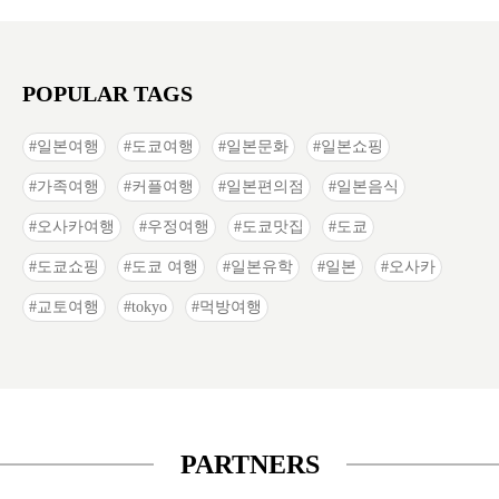
POPULAR TAGS
일본여행
도쿄여행
일본문화
일본쇼핑
가족여행
커플여행
일본편의점
일본음식
오사카여행
우정여행
도쿄맛집
도쿄
도쿄쇼핑
도쿄 여행
일본유학
일본
오사카
교토여행
tokyo
먹방여행
PARTNERS