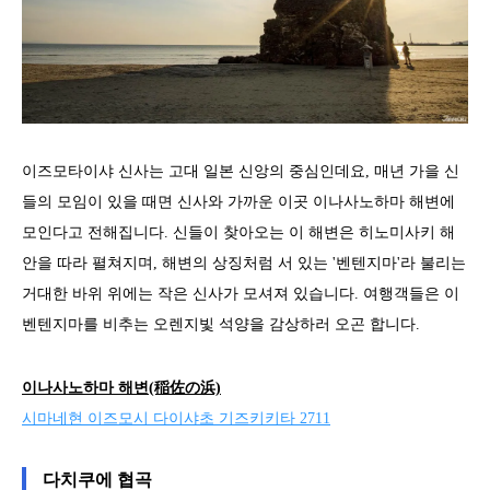
이즈모타이샤 신사는 고대 일본 신앙의 중심인데요, 매년 가을 신
들의 모임이 있을 때면 신사와 가까운 이곳 이나사노하마 해변에
모인다고 전해집니다. 신들이 찾아오는 이 해변은 히노미사키 해
안을 따라 펼쳐지며, 해변의 상징처럼 서 있는 '벤텐지마'라 불리는
거대한 바위 위에는 작은 신사가 모셔져 있습니다. 여행객들은 이
벤텐지마를 비추는 오렌지빛 석양을 감상하러 오곤 합니다.
이나사노하마 해변(稲佐の浜)
시마네현 이즈모시 다이샤초 기즈키키타 2711
다치쿠에 협곡