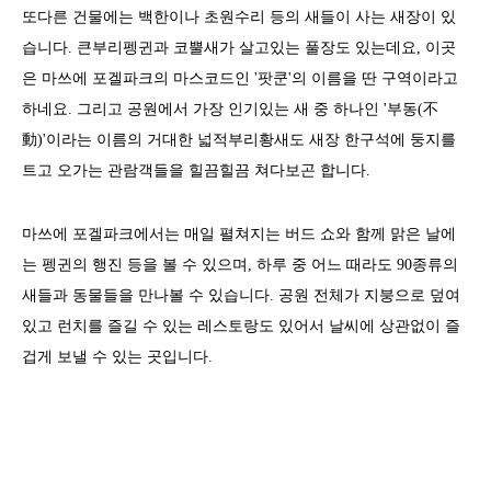
또다른 건물에는 백한이나 초원수리 등의 새들이 사는 새장이 있
습니다. 큰부리펭귄과 코뿔새가 살고있는 풀장도 있는데요, 이곳
은 마쓰에 포겔파크의 마스코드인 '팟쿤'의 이름을 딴 구역이라고
하네요. 그리고 공원에서 가장 인기있는 새 중 하나인 '부동(不
動)'이라는 이름의 거대한 넓적부리황새도 새장 한구석에 둥지를
트고 오가는 관람객들을 힐끔힐끔 쳐다보곤 합니다.
마쓰에 포겔파크에서는 매일 펼쳐지는 버드 쇼와 함께 맑은 날에
는 펭귄의 행진 등을 볼 수 있으며, 하루 중 어느 때라도 90종류의
새들과 동물들을 만나볼 수 있습니다. 공원 전체가 지붕으로 덮여
있고 런치를 즐길 수 있는 레스토랑도 있어서 날씨에 상관없이 즐
겁게 보낼 수 있는 곳입니다.