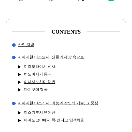
CONTENTS
산인 지방
시마네현 이즈모시: 신들의 세상 속으로
이즈모타이샤 신사
히노미사키 등대
이나사노하마 해변
다치쿠에 협곡
시마네현 야스기시: 예능과 장인의 기술, 그 중심
야스기부시 연예관
아마노코야에서 쪽(인디고)염색체험