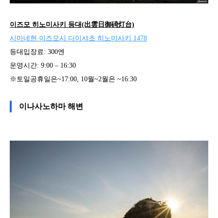
이즈모 히노미사키 등대(出雲日御碕灯台)
시마네현 이즈모시 다이샤초 히노미사키 1478
등대입장료: 300엔
운영시간: 9:00 – 16:30
※토일공휴일은~17:00, 10월~2월은 ~16:30
이나사노하마 해변