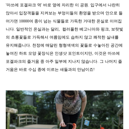
'마쓰에 포겔파크 역' 바로 옆에 자리한 이 공원. 입구에서 나란히
앉아서 입장객들을 지켜보는 부엉이들의 환영을 받으며 안으로 들
어가면 10000여 종이 넘는 식물들로 가득한 거대한 온실로 이어집
니다. 일반적인 온실과는 달리, 컬러풀한 베고니아와 핑크, 보랏빛
의 초롱꽃들로 가득해서 여름임에도 습하지 않고 쾌적한 실내를
유지해줍니다. 천정에 매달린 형형색색의 꽃들로 수놓아진 공간에
놓여진 하트 모양 꽃장식은 인생샷 포인트이지만, 이것은 마쓰에
포겔파크의 즐거움 중 아주 일부에 지나지 않습니다. 그 나머지 즐
거움은 바로 수십 종에 이르는 새들과의 만남이죠!