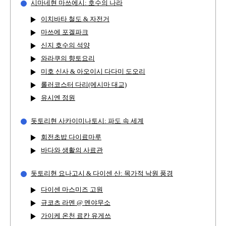
시마네현 마쓰에시: 호수의 나라
이치바타 철도 & 자전거
마쓰에 포겔파크
신지 호수의 석양
와라쿠의 향토요리
미호 신사 & 아오이시 다다미 도오리
롤러코스터 다리(에시마 대교)
유시엔 정원
돗토리현 사카이미나토시: 파도 속 세계
회전초밥 다이료마루
바다와 생활의 사료관
돗토리현 요나고시 & 다이센 산: 목가적 낙원 풍경
다이센 마스미즈 고원
규코츠 라멘 @ 멘야무소
가이케 온천 료칸 유게쓰