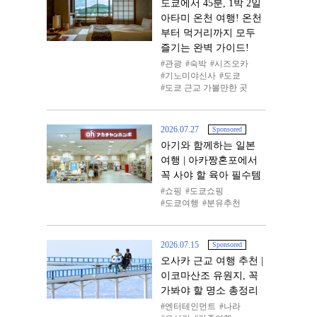
도쿄에서 45분, 1박 2일
아타미 온천 여행! 온천
부터 먹거리까지 모두
즐기는 완벽 가이드!
관광
숙박
시즈오카
기노미야신사
도쿄
도쿄 근교 가볼만한 곳
2026.07.27
Sponsored
아기와 함께하는 일본
여행 | 아카짱혼포에서
꼭 사야 할 육아 필수템
쇼핑
도쿄쇼핑
도쿄여행
분유추천
2026.07.15
Sponsored
오사카 근교 여행 추천 |
이코마산조 유원지, 꼭
가봐야 할 명소 총정리
엔터테인먼트
나라