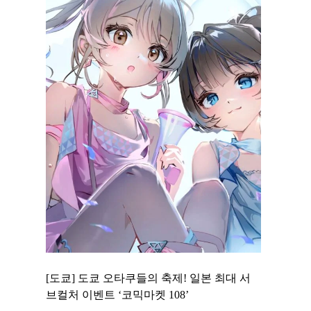
 to
[도쿄] 도쿄 오타쿠들의 축제! 일본 최대 서
[도쿄] 도
 맛집 무료
브컬처 이벤트 ‘코믹마켓 108’
에서 즐기