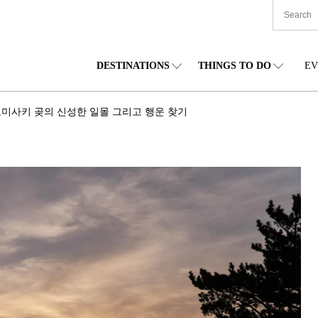
DESTINATIONS
THINGS TO DO
EV
본 전국
음식
도호쿠(동북)
숙박
주부(중부)
엔
노미사키 곶의 신성한 일몰 그리고 행운 찾기
카이도
쇼핑
간토(관동)
문화
간사이(관서)
관