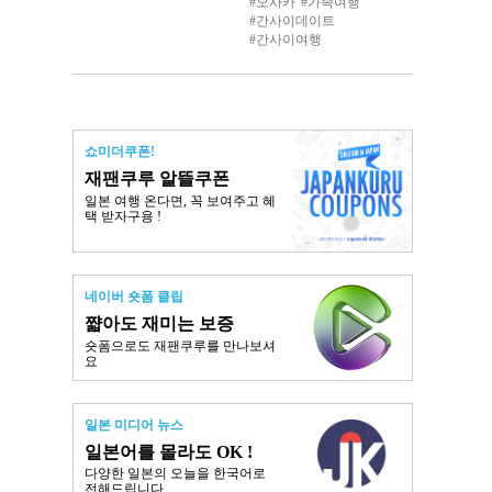
오사카
가족여행
간사이데이트
간사이여행
쇼미더쿠폰!
재팬쿠루 알뜰쿠폰
일본 여행 온다면, 꼭 보여주고 혜
택 받자구용 !
네이버 숏폼 클립
쨟아도 재미는 보증
숏폼으로도 재팬쿠루를 만나보셔
요
일본 미디어 뉴스
일본어를 몰라도 OK !
다양한 일본의 오늘을 한국어로
전해드립니다.