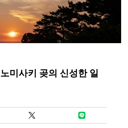
Ready to see TeamLab in Kyoto!? At
Biovortex Kyoto, the collective is taki
히노미사키 곶의 신성한 일
acclaimed immersive art and bringing i
Japan's ancient capital. We can't wait to
ourselves this autumn!
>> Find out more at Japankuru.com! (l
#japankuru #teamlab #teamlabbiovort
#kyototrip #japantravel #artnews
Photos courtesy of teamLab, Exhibitio
teamLab Biovortex Kyoto, 2025, Kyo
teamLab, courtesy Pace Gallery