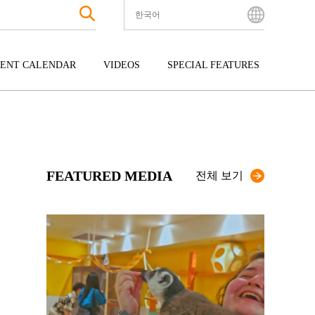
한국어
English
Bahasa Indonesia
ENT CALENDAR
VIDEOS
SPECIAL FEATURES
Français
한국어
터테인먼트
주고쿠
규슈
中文简体
광
시코쿠
오키나와
中文繁體
ไทย
FEATURED MEDIA
Tiếng Việt
전체 보기
日本語