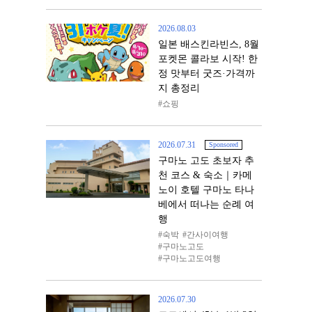
2026.08.03
일본 배스킨라빈스, 8월
포켓몬 콜라보 시작! 한
정 맛부터 굿즈·가격까
지 총정리
쇼핑
2026.07.31
Sponsored
구마노 고도 초보자 추
천 코스 & 숙소｜카메
노이 호텔 구마노 타나
베에서 떠나는 순례 여
행
숙박
간사이여행
구마노고도
구마노고도여행
2026.07.30