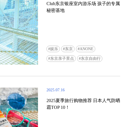
Club东京银座室内游乐场 孩子的专属
秘密基地
娱乐
东京
ANONE
Ready to see TeamLab in Kyoto!? At
东京亲子景点
东京自由行
Biovortex Kyoto, the collective is taki
acclaimed immersive art and bringing i
Japan's ancient capital. We can't wait to
ourselves this autumn!
2025.07.16
>> Find out more at Japankuru.com! (l
#japankuru #teamlab #teamlabbiovort
2025夏季旅行购物推荐 日本人气防晒
#kyototrip #japantravel #artnews
霜TOP 10！
Photos courtesy of teamLab, Exhibitio
teamLab Biovortex Kyoto, 2025, Kyo
teamLab, courtesy Pace Gallery