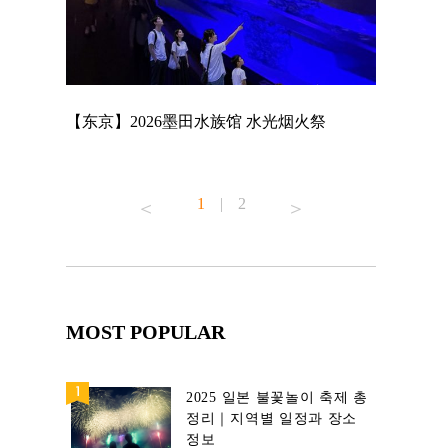
店
【东京】2026墨田水族馆 水光烟火祭
【东京】A
MAGNET 
1
|
2
MOST POPULAR
2025 일본 불꽃놀이 축제 총
정리｜지역별 일정과 장소
정보