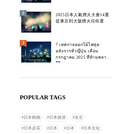
2025日本人氣煙火大會14選
從東京到大阪煙火任你選
7 เทศกาลดอกไม้ไฟสุด
อลังการทั่วญี่ปุ่น เดือน
กรกฎาคม 2025 ที่ห้ามพลาด!
POPULAR TAGS
日本购物
日本旅游
东京
日本必买
日本
日本
日本文化