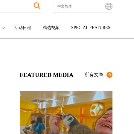
中文简体
English
Bahasa Indonesia
O
活动日程
精选视频
SPECIAL FEATURES
Français
한국어
中国
娱乐
九州
中文简体
四国
观光
冲绳
中文繁體
ไทย
FEATURED MEDIA
Tiếng Việt
所有文章
日本語