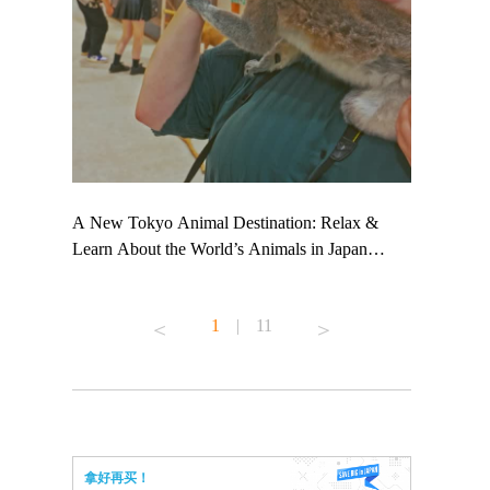
 TeamLab
A New Tokyo Animal Destination: Relax &
Shohei Oht
ng their
Learn About the World’s Animals in Japan
Other Japa
t to
#pr #japankuru #anitouch #anitouchtokyodome
From Kow
 see it for
#capybara #capybaracafe #animalcafe #tokyotrip
#pr #japan
1
|
11
#japantrip #카피바라 #애니터치 #아이와가볼
#kowa #sy
ink in bio)
만한곳 #도쿄여행 #가족여행 #東京旅遊 #東
#preworkou
ex #kyoto
京親子景點 #日本動物互動體驗 #水豚泡澡 #
#japan
東京巨蛋城 #เที่ยวญี่ปุ่น2025 #ที่เที่ยว
#오타니쇼
n view of
ครอบครัว #สวนสัตว์ในร่ม #TokyoDomeCity
本旅遊 #運
to ®
#anitouchtokyodome
ญี่ปุ่น #เ
拿好再买！
#ผลิตภัณฑ์