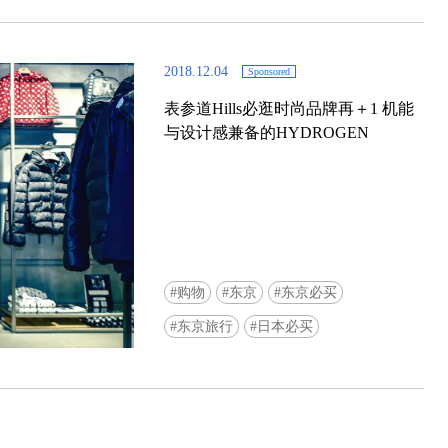
2018.12.04
Sponsored
表参道Hills必逛时尚品牌再＋1 机能
【东京】AIR TWOKYO限定快闪
与设计感兼备的HYDROGEN
MAGNET by SHIBUYA109登场
购物
东京
东京必买
东京旅行
日本必买