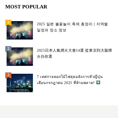
MOST POPULAR
2025 일본 불꽃놀이 축제 총정리｜지역별
일정과 장소 정보
2025日本人氣煙火大會14選 從東京到大阪煙
火任你選
7 เทศกาลดอกไม้ไฟสุดอลังการทั่วญี่ปุ่น
เดือนกรกฎาคม 2025 ที่ห้ามพลาด!