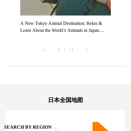
t TeamLab
A New Tokyo Animal Destination: Relax &
Shohei Oh
ng their
Learn About the World’s Animals in Japan
Other Jap
t to
#pr #japankuru #anitouch #anitouchtokyodome
From Kow
o see it for
#capybara #capybaracafe #animalcafe #tokyotrip
#pr #japa
1
|
11
#japantrip #카피바라 #애니터치 #아이와가볼
#kowa #sy
ink in bio)
만한곳 #도쿄여행 #가족여행 #東京旅遊 #東
#preworko
ex #kyoto
京親子景點 #日本動物互動體驗 #水豚泡澡 #
#japan
東京巨蛋城 #เที่ยวญี่ปุ่น2025 #ที่เที่ยว
#오타니쇼
on view of
ครอบครัว #สวนสัตว์ในร่ม #TokyoDomeCity
本旅遊 #運
oto ®
#anitouchtokyodome
ญี่ปุ่น #เ
#ผลิตภัณฑ์
日本全国地图
SEARCH BY REGION