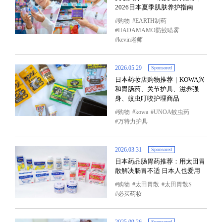
2026日本夏季肌肤养护指南
购物
EARTH制药
HADAMAMO防蚊喷雾
kevin老师
2026.05.29
Sponsored
日本药妆店购物推荐｜KOWA兴
和胃肠药、关节护具、滋养强
身、蚊虫叮咬护理商品
购物
kowa
UNOA蚊虫药
万特力护具
2026.03.31
Sponsored
日本药品肠胃药推荐：用太田胃
散解决肠胃不适 日本人也爱用
购物
太田胃散
太田胃散S
必买药妆
Sponsored