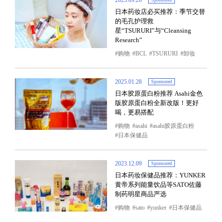
2025.09.26
日本药妆店必买推荐：季节交替
的毛孔护理救
星“TSURURI”与“Cleansing
Research”
购物
BCL
TSURURI
卸妆
2025.01.28
Sponsored
日本胶原蛋白粉推荐 Asahi金色
版胶原蛋白粉全新改版！更好
喝，更易搭配
购物
asahi
asahi胶原蛋白粉
日本保健品
2023.12.09
Sponsored
日本药妆保健品推荐：YUNKER
黄帝系列能量饮品等SATO佐藤
制药明星商品严选
购物
sato
yunker
日本保健品