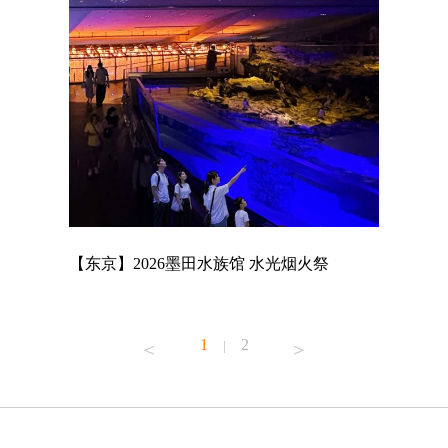
店
【东京】2026墨田水族馆 水光烟火祭
【东京】A
MAGNET
1
2
|