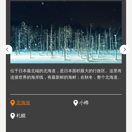
人情味
位于日本最北端的北海道，是日本面积最大的行政区。这里有
位于北海道西部，距离札幌站约30分钟车程。在19～20世纪前
位于北海道西南部的政经都市和交通枢纽，附近有新千岁机场
位于
位于
座落
轮，方
连接世界的海岸线，有最新鲜的海鲜；在秋冬，整个北海道只
半，作为贸易港和鲱鱼渔港而繁荣起来。当年的旧建筑与仓库
，连结东京、大阪等日本国内大城市及海外各大城市。每年2
冬天
大区
形民
绳成为
剩一种颜色，无边无际的白雪和温泉；到春夏，则变身为五颜
，如今在小樽运河沿岸可见，并成为了北海道的代表观光景点
月，在大通公园举办的「札幌雪祭」是闻名海外的北海道重要
有很
，且
大祭
夷，在
六色的薰衣草和花卉交织而成的花海。地大物博的北海道．物
。正因曾作为渔港繁荣，小樽的海鲜寿司可是出了名的。市内
活动。由于以拉面、成吉思汗烤肉、汤咖喱为代表美食，还有
亦人
则是
灯祭
然还有
产丰富，拥有香浓醇厚的牛奶和奶制品，以及壮丽辽阔的大自
拥有上百家寿司店，还有一条寿司店聚集的寿司街呢。
新鲜的海鲜丼、寿司等北海道物产及料理，都可以在这里尝到
」之
东北
中之
北海道
小樽
然景观。北海道的魅力，需要你用一年四季来体会。
，因此也被称为「食之宝库」。
釜等
门地
名度
一的
还有
点也
札幌