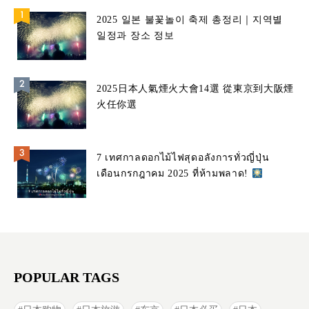
2025 일본 불꽃놀이 축제 총정리｜지역별
일정과 장소 정보
2025日本人氣煙火大會14選 從東京到大阪煙
火任你選
7 เทศกาลดอกไม้ไฟสุดอลังการทั่วญี่ปุ่น
เดือนกรกฎาคม 2025 ที่ห้ามพลาด!
POPULAR TAGS