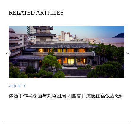
RELATED ARTICLES
2020.10.23
2019.
体验手作乌冬面与丸龟团扇 四国香川质感住宿饭店6选
快