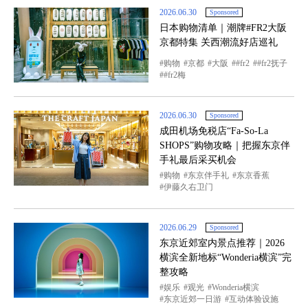
2026.06.30
Sponsored
日本购物清单｜潮牌#FR2大阪
京都特集 关西潮流好店巡礼
购物
京都
大阪
#fr2
#fr2抚子
#fr2梅
2026.06.30
Sponsored
成田机场免税店“Fa-So-La
SHOPS”购物攻略｜把握东京伴
手礼最后采买机会
购物
东京伴手礼
东京香蕉
伊藤久右卫门
2026.06.29
Sponsored
东京近郊室内景点推荐｜2026
横滨全新地标“Wonderia横滨”完
整攻略
娱乐
观光
Wonderia横滨
东京近郊一日游
互动体验设施