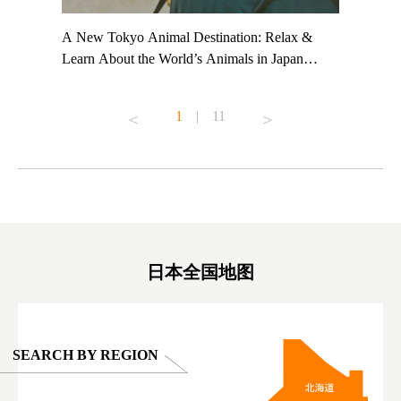
t TeamLab
A New Tokyo Animal Destination: Relax &
Shohei Oh
ng their
Learn About the World’s Animals in Japan
Other Jap
t to
#pr #japankuru #anitouch #anitouchtokyodome
From Kow
o see it for
#capybara #capybaracafe #animalcafe #tokyotrip
#pr #japa
1
|
11
#japantrip #카피바라 #애니터치 #아이와가볼
#kowa #sy
ink in bio)
만한곳 #도쿄여행 #가족여행 #東京旅遊 #東
#preworko
ex #kyoto
京親子景點 #日本動物互動體驗 #水豚泡澡 #
#japan
東京巨蛋城 #เที่ยวญี่ปุ่น2025 #ที่เที่ยว
#오타니쇼
on view of
ครอบครัว #สวนสัตว์ในร่ม #TokyoDomeCity
本旅遊 #運
oto ®
#anitouchtokyodome
ญี่ปุ่น #เ
#ผลิตภัณฑ์
日本全国地图
SEARCH BY REGION