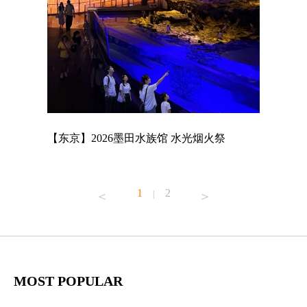
店
【东京】2026墨田水族馆 水光烟火祭
【东京】A
MAGNET
1
2
|
MOST POPULAR