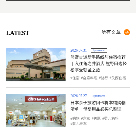
LATEST
所有文章
2026.07.31
Sponsored
熊野古道新手路线与住宿推荐
｜入住龟之井酒店 熊野田边轻
松享受朝圣之旅
住宿
会席料理
健行
关西住宿
2026.07.27
Sponsored
日本亲子旅游阿卡将本铺购物
清单：母婴用品必买总整理
购物
东京
奶瓶
婴儿奶粉
婴儿推车