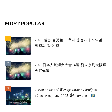
MOST POPULAR
2025 일본 불꽃놀이 축제 총정리｜지역별
일정과 장소 정보
2025日本人氣煙火大會14選 從東京到大阪煙
火任你選
7 เทศกาลดอกไม้ไฟสุดอลังการทั่วญี่ปุ่น
เดือนกรกฎาคม 2025 ที่ห้ามพลาด!