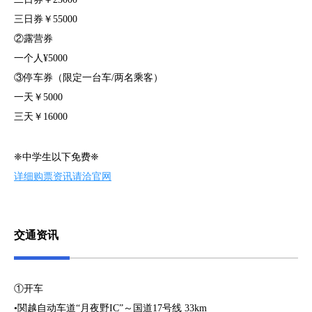
三日券￥55000
②露营券
一个人¥5000
③停车券（限定一台车/两名乘客）
一天￥5000
三天￥16000
❈中学生以下免费❈
详细购票资讯请洽官网
交通资讯
①开车
•関越自动车道“月夜野IC”～国道17号线 33km