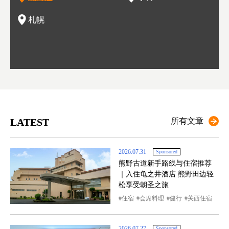
一的
还有
点也
札幌
LATEST
所有文章
2026.07.31
Sponsored
熊野古道新手路线与住宿推荐
｜入住龟之井酒店 熊野田边轻
松享受朝圣之旅
住宿
会席料理
健行
关西住宿
2026.07.27
Sponsored