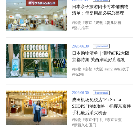
日本亲子旅游阿卡将本铺购物
清单：母婴用品必买总整理
购物
东京
奶瓶
婴儿奶粉
婴儿推车
2026.06.30
Sponsored
日本购物清单｜潮牌#FR2大阪
京都特集 关西潮流好店巡礼
购物
京都
大阪
#fr2
#fr2抚子
#fr2梅
2026.06.30
Sponsored
成田机场免税店“Fa-So-La
SHOPS”购物攻略｜把握东京伴
手礼最后采买机会
购物
东京伴手礼
东京香蕉
伊藤久右卫门