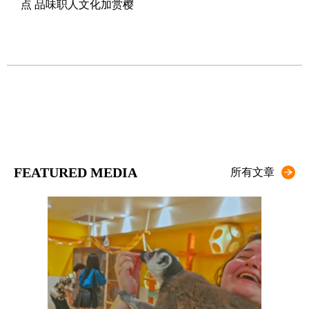
点 品味职人文化加赏樱
化
【J
与
FEATURED MEDIA
所有文章