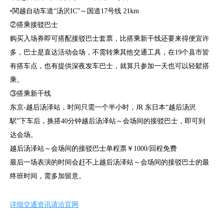
•関越自动车道“汤沢IC”～国道17号线 21km
②搭乘接驳巴士
购买入场券即可搭配接驳巴士套票，比搭乘新干线还要来得便宜许
多，巴士是直达活动会场，不需转乘其他交通工具，在19个县市皆
有搭车点，也有提供深夜发车巴士，就算只参加一天也可以轻鬆搭
乘。
③搭乘新干线
东京-越后汤泽站，时间只需一个半小时，JR 东日本“越后汤沢
駅”下车后，换搭40分钟越后汤泽站～会场间的接驳巴士，即可到
达会场。
越后汤泽站～会场间的接驳巴士单程票￥1000/回程免费
最后一场表演的时间会赶不上越后汤泽站～会场间的接驳巴士的最
终班时间，需多加留意。
详细交通资讯请洽官网