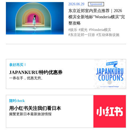
2026.06.29
Sponsored
东京近郊室内景点推荐｜2026
横滨全新地标“Wonderia横滨”完
整攻略
娱乐
观光
Wonderia横滨
东京近郊一日游
互动体验设施
拿好再买！
JAPANKURU特约优惠券
一券在手，优惠无穷。
随时check
用小红书关注我们看日本
频繁更新日本最新旅游情报