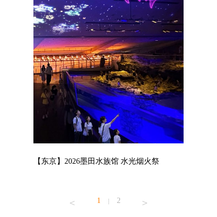
店
【东京】2026墨田水族馆 水光烟火祭
【东京】A
MAGNET
1
2
|