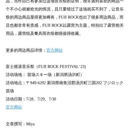
品，当作自己有参加过这场音乐祭的证明，很常遇到喜欢的商品一
个不小心就被抢光的情况，且只要错过了这场就买不到了，让音乐
祭的周边商品显得更加稀有，FUJI ROCK也出了很多周边商品，而
且也都非常有质感，FUJI ROCK以露营为主题，特别出了露营相关
用品，露营组及餐具雨衣组都很值得收藏。
更多的周边商品详情：
官方网站
富士摇滚音乐祭（FUJI ROCK FESTIVALʻ23)
活动场地： 苗场スキー场（新潟県汤沢町）
活动地点：〒949-6292 新潟県南鱼沼郡汤沢町三国202 フジロック
苗场
活动日期：7/28、7/29、7/30
官方网站
文章撰写：Miya