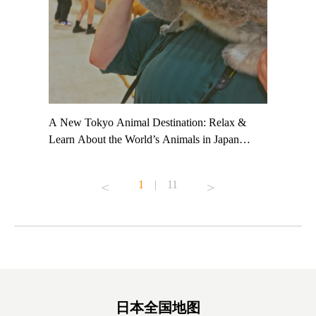
t TeamLab
A New Tokyo Animal Destination: Relax &
Shohei Oh
ng their
Learn About the World’s Animals in Japan
Other Jap
t to
#pr #japankuru #anitouch #anitouchtokyodome
From Kow
o see it for
#capybara #capybaracafe #animalcafe #tokyotrip
#pr #japa
1
|
11
#japantrip #카피바라 #애니터치 #아이와가볼
#kowa #sy
ink in bio)
만한곳 #도쿄여행 #가족여행 #東京旅遊 #東
#preworko
ex #kyoto
京親子景點 #日本動物互動體驗 #水豚泡澡 #
#japan
東京巨蛋城 #เที่ยวญี่ปุ่น2025 #ที่เที่ยว
#오타니쇼
on view of
ครอบครัว #สวนสัตว์ในร่ม #TokyoDomeCity
本旅遊 #運
oto ®
#anitouchtokyodome
ญี่ปุ่น #เ
#ผลิตภัณฑ์
日本全国地图