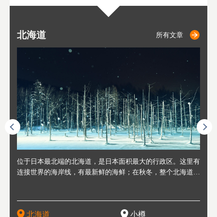
北海道
小樽
札幌
东
山
福
秋
所有文章
所有文章
所有文章
人情味
位于日本最北端的北海道，是日本面积最大的行政区。这里有
位于北海道西部，距离札幌站约30分钟车程。在19～20世纪前
位于北海道西南部的政经都市和交通枢纽，附近有新千岁机场
位于
位于
座落
轮，方
连接世界的海岸线，有最新鲜的海鲜；在秋冬，整个北海道只
半，作为贸易港和鲱鱼渔港而繁荣起来。当年的旧建筑与仓库
，连结东京、大阪等日本国内大城市及海外各大城市。每年2
冬天
大区
形民
绳成为
剩一种颜色，无边无际的白雪和温泉；到春夏，则变身为五颜
，如今在小樽运河沿岸可见，并成为了北海道的代表观光景点
月，在大通公园举办的「札幌雪祭」是闻名海外的北海道重要
有很
，且
大祭
夷，在
六色的薰衣草和花卉交织而成的花海。地大物博的北海道．物
。正因曾作为渔港繁荣，小樽的海鲜寿司可是出了名的。市内
活动。由于以拉面、成吉思汗烤肉、汤咖喱为代表美食，还有
亦人
则是
灯祭
然还有
产丰富，拥有香浓醇厚的牛奶和奶制品，以及壮丽辽阔的大自
拥有上百家寿司店，还有一条寿司店聚集的寿司街呢。
新鲜的海鲜丼、寿司等北海道物产及料理，都可以在这里尝到
」之
东北
中之
北海道
小樽
然景观。北海道的魅力，需要你用一年四季来体会。
，因此也被称为「食之宝库」。
釜等
门地
名度