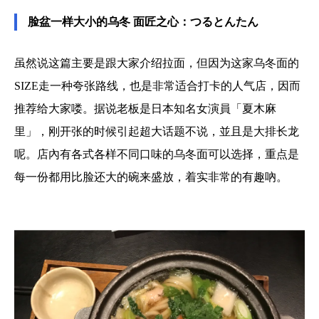
脸盆一样大小的乌冬 面匠之心：つるとんたん
虽然说这篇主要是跟大家介绍拉面，但因为这家乌冬面的
SIZE走一种夸张路线，也是非常适合打卡的人气店，因而
推荐给大家喽。据说老板是日本知名女演員「夏木麻
里」，刚开张的时候引起超大话题不说，並且是大排长龙
呢。店內有各式各样不同口味的乌冬面可以选择，重点是
每一份都用比脸还大的碗来盛放，着实非常的有趣吶。