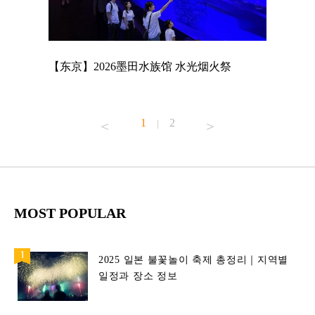
店
【东京】2026墨田水族馆 水光烟火祭
【东京】A
MAGNET
1
2
|
MOST POPULAR
2025 일본 불꽃놀이 축제 총정리｜지역별
일정과 장소 정보