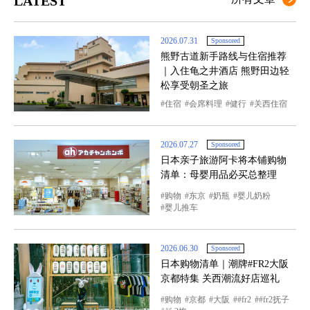
LATEST
2026.07.31
Sponsored
熊野古道新手路线与住宿推荐
｜入住龟之井酒店 熊野田边轻
松享受朝圣之旅
住宿
会席料理
健行
关西住宿
2026.07.27
Sponsored
日本亲子旅游阿卡将本铺购物
清单：母婴用品必买总整理
购物
东京
奶瓶
婴儿奶粉
婴儿推车
2026.06.30
Sponsored
日本购物清单｜潮牌#FR2大阪
京都特集 关西潮流好店巡礼
购物
京都
大阪
#fr2
#fr2抚子