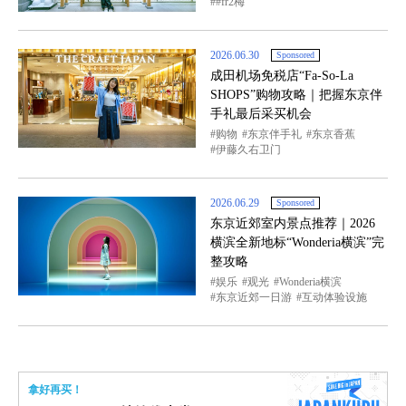
#fr2梅
2026.06.30
Sponsored
成田机场免税店“Fa-So-La
SHOPS”购物攻略｜把握东京伴
手礼最后采买机会
购物
东京伴手礼
东京香蕉
伊藤久右卫门
2026.06.29
Sponsored
东京近郊室内景点推荐｜2026
横滨全新地标“Wonderia横滨”完
整攻略
娱乐
观光
Wonderia横滨
东京近郊一日游
互动体验设施
拿好再买！