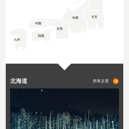
北海道
小樽
札幌
东
山
福
秋
所有文章
所有文章
所有文章