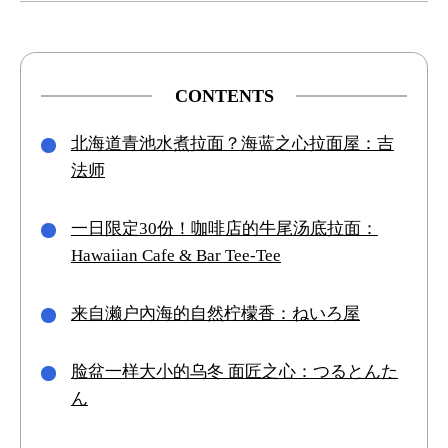
CONTENTS
北海道青池水煮拉面？海蓝之心拉面屋：吉
法师
一日限定30份！咖啡店的牛尾汤底拉面：
Hawaiian Cafe & Bar Tee-Tee
来自濑户內海的自然柠檬香：ねいろ屋
脸盆一样大小的乌冬 面匠之心：つるとんた
ん