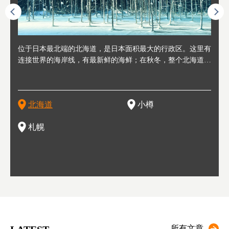
人情味
位于日本最北端的北海道，是日本面积最大的行政区。这里有
位于北海道西部，距离札幌站约30分钟车程。在19～20世纪前
位于北海道西南部的政经都市和交通枢纽，附近有新千岁机场
位于
位于
座落
轮，方
连接世界的海岸线，有最新鲜的海鲜；在秋冬，整个北海道只
半，作为贸易港和鲱鱼渔港而繁荣起来。当年的旧建筑与仓库
，连结东京、大阪等日本国内大城市及海外各大城市。每年2
冬天
大区
形民
绳成为
剩一种颜色，无边无际的白雪和温泉；到春夏，则变身为五颜
，如今在小樽运河沿岸可见，并成为了北海道的代表观光景点
月，在大通公园举办的「札幌雪祭」是闻名海外的北海道重要
有很
，且
大祭
夷，在
六色的薰衣草和花卉交织而成的花海。地大物博的北海道．物
。正因曾作为渔港繁荣，小樽的海鲜寿司可是出了名的。市内
活动。由于以拉面、成吉思汗烤肉、汤咖喱为代表美食，还有
亦人
则是
灯祭
然还有
产丰富，拥有香浓醇厚的牛奶和奶制品，以及壮丽辽阔的大自
拥有上百家寿司店，还有一条寿司店聚集的寿司街呢。
新鲜的海鲜丼、寿司等北海道物产及料理，都可以在这里尝到
」之
东北
中之
北海道
小樽
然景观。北海道的魅力，需要你用一年四季来体会。
，因此也被称为「食之宝库」。
釜等
门地
名度
一的
还有
点也
札幌
所有文章