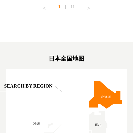
o see it for
#capybara #capybaracafe #animalcafe #tokyotrip
#pr #japa
1
|
11
#japantrip #카피바라 #애니터치 #아이와가볼
#kowa #sy
ink in bio)
만한곳 #도쿄여행 #가족여행 #東京旅遊 #東
#preworko
ex #kyoto
京親子景點 #日本動物互動體驗 #水豚泡澡 #
#japan
東京巨蛋城 #เที่ยวญี่ปุ่น2025 #ที่เที่ยว
#오타니쇼
on view of
ครอบครัว #สวนสัตว์ในร่ม #TokyoDomeCity
本旅遊 #運
oto ®
#anitouchtokyodome
ญี่ปุ่น #เ
#ผลิตภัณฑ์
日本全国地图
SEARCH BY REGION