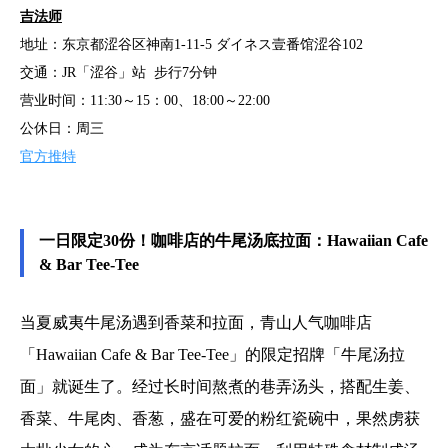
吉法师
地址：东京都涩谷区神南1-11-5 ダイネス壹番馆涩谷102
交通：JR「涩谷」站 步行7分钟
营业时间：11:30～15：00、18:00～22:00
公休日：周三
官方推特
一日限定30份！咖啡店的牛尾汤底拉面：Hawaiian Cafe
& Bar Tee-Tee
当夏威夷牛尾汤遇到香菜和拉面，青山人气咖啡店
「Hawaiian Cafe & Bar Tee-Tee」的限定招牌「牛尾汤拉
面」就诞生了。经过长时间熬煮的巷弄汤头，搭配生姜、
香菜、牛尾肉、香葱，盛在可爱的粉红瓷碗中，果然虏获