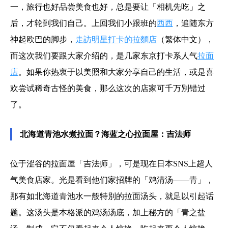
一，旅行也好品尝美食也好，总是要让「相机先吃」之
后，才轮到我们自己。上回我们小跟班的
西西
，追随东方
神起欧巴的脚步，
走訪明星打卡的拉麵店
（繁体中文），
而这次我们要跟大家介绍的，是几家东京打卡系人气
拉面
店
。如果你热衷于以美照和大家分享自己的生活，或是喜
欢尝试稀奇古怪的美食，那么这次的店家可千万別错过
了。
北海道青池水煮拉面？海蓝之心拉面屋：吉法师
位于涩谷的拉面屋「吉法师」，可是现在日本SNS上超人
气美食店家。光是看到他们家招牌的「鸡清汤——青」，
那有如北海道青池水一般特別的拉面汤头，就足以引起话
题。这汤头是本格派的鸡汤汤底，加上秘方的「青之盐