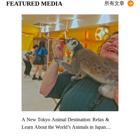
FEATURED MEDIA
所有文章
t TeamLab
A New Tokyo Animal Destination: Relax &
Shohei Oh
ng their
Learn About the World’s Animals in Japan
Other Jap
t to
#pr #japankuru #anitouch #anitouchtokyodome
From Kow