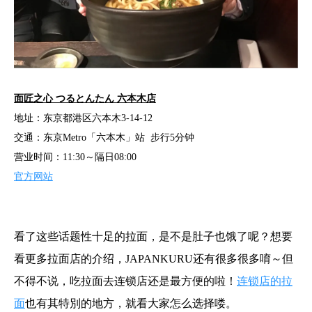
面匠之心 つるとんたん 六本木店
地址：东京都港区六本木3-14-12
交通：东京Metro「六本木」站 步行5分钟
营业时间：11:30～隔日08:00
官方网站
看了这些话题性十足的拉面，是不是肚子也饿了呢？想要
看更多拉面店的介绍，JAPANKURU还有很多很多唷～但
不得不说，吃拉面去连锁店还是最方便的啦！
连锁店的拉
面
也有其特別的地方，就看大家怎么选择喽。