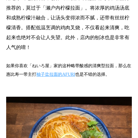
推荐的，莫过于「濑户內柠檬拉面」。将浓厚的鸡汤汤底
和成熟柠檬汁融合，让汤头变得浓而不腻，还带有丝丝柠
檬清香。搭配低温烹调的鸡肉叉烧，不仅看起来清爽，吃
起来也绝对不会让人失望。此外，店內的刨冰也是非常有
人气的唷！
如果你喜欢「ねいろ屋」家的这种略带酸感的清爽型拉面，那么在
惠比寿一带主打
柚子盐拉面的AFURI
也是不错的选择。