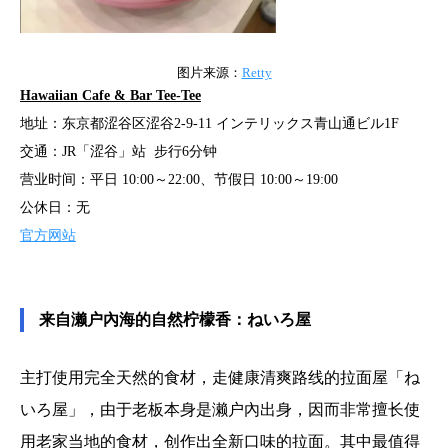
图片来源：
Retty
Hawaiian Cafe & Bar Tee-Tee
地址：东京都涩谷区涩谷2-9-11 インテリックス青山通ビル1F
交通：JR「涩谷」站 步行6分钟
营业时间：平日 10:00～22:00、节假日 10:00～19:00
公休日：无
官方网站
来自濑户內海的自然柠檬香：ねいろ屋
主打使用完全天然的食材，走健康清爽路线的拉面屋「ね
いろ屋」，由于老板本身是濑户內出身，因而非常擅长使
用老家当地的食材，创作出全新口味的拉面。其中最值得