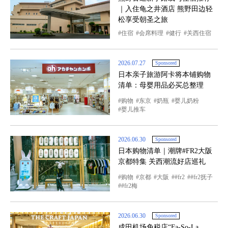
｜入住龟之井酒店 熊野田边轻
松享受朝圣之旅
住宿
会席料理
健行
关西住宿
2026.07.27
Sponsored
日本亲子旅游阿卡将本铺购物
清单：母婴用品必买总整理
购物
东京
奶瓶
婴儿奶粉
婴儿推车
2026.06.30
Sponsored
日本购物清单｜潮牌#FR2大阪
京都特集 关西潮流好店巡礼
购物
京都
大阪
#fr2
#fr2抚子
#fr2梅
2026.06.30
Sponsored
成田机场免税店“Fa-So-La