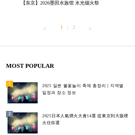
店
【东京】2026墨田水族馆 水光烟火祭
【东京】A
MAGNET
1
2
|
MOST POPULAR
2025 일본 불꽃놀이 축제 총정리｜지역별
일정과 장소 정보
2025日本人氣煙火大會14選 從東京到大阪煙
火任你選