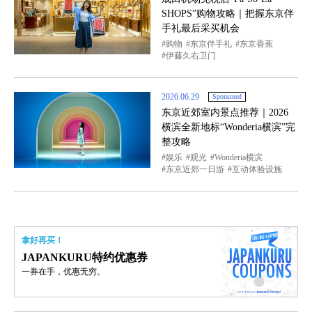
SHOPS”购物攻略｜把握东京伴
手礼最后采买机会
购物
东京伴手礼
东京香蕉
伊藤久右卫门
2026.06.29
Sponsored
东京近郊室内景点推荐｜2026
横滨全新地标“Wonderia横滨”完
整攻略
娱乐
观光
Wonderia横滨
东京近郊一日游
互动体验设施
拿好再买！
JAPANKURU特约优惠券
一券在手，优惠无穷。