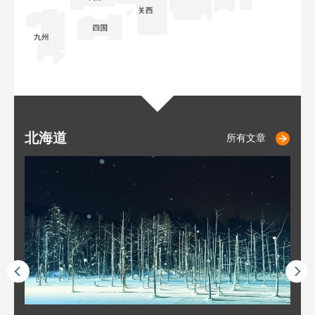
北海道
小樽
札幌
东
山
福
秋
所有文章
所有文章
所有文章