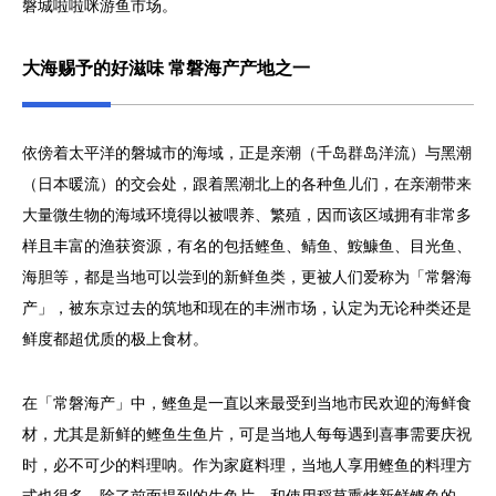
磐城啦啦咪游鱼市场。
大海赐予的好滋味 常磐海产产地之一
依傍着太平洋的磐城市的海域，正是亲潮（千岛群岛洋流）与黑潮
（日本暖流）的交会处，跟着黑潮北上的各种鱼儿们，在亲潮带来
大量微生物的海域环境得以被喂养、繁殖，因而该区域拥有非常多
样且丰富的渔获资源，有名的包括鲣鱼、鲭鱼、鮟鱇鱼、目光鱼、
海胆等，都是当地可以尝到的新鲜鱼类，更被人们爱称为「常磐海
产」，被东京过去的筑地和现在的丰洲市场，认定为无论种类还是
鲜度都超优质的极上食材。
在「常磐海产」中，鲣鱼是一直以来最受到当地市民欢迎的海鲜食
材，尤其是新鲜的鲣鱼生鱼片，可是当地人每每遇到喜事需要庆祝
时，必不可少的料理呐。作为家庭料理，当地人享用鲣鱼的料理方