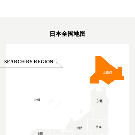
東京巨蛋城 #เที่ยวญี่ปุ่น2025 #ที่เที่ยว
#오타니쇼
on view of
ครอบครัว #สวนสัตว์ในร่ม #TokyoDomeCity
本旅遊 #運
oto ®
#anitouchtokyodome
ญี่ปุ่น #เ
#ผลิตภัณฑ์
日本全国地图
SEARCH BY REGION