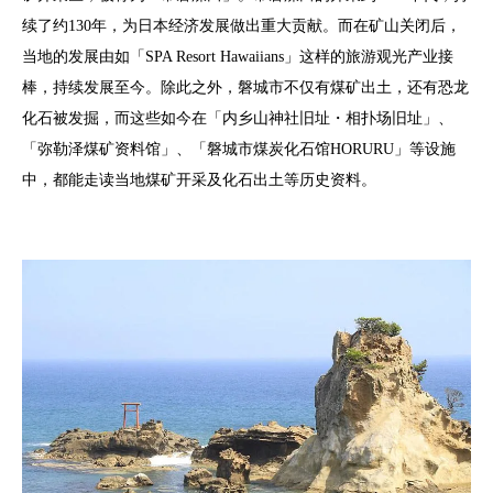
续了约130年，为日本经济发展做出重大贡献。而在矿山关闭后，
当地的发展由如「SPA Resort Hawaiians」这样的旅游观光产业接
棒，持续发展至今。除此之外，磐城市不仅有煤矿出土，还有恐龙
化石被发掘，而这些如今在「内乡山神社旧址・相扑场旧址」、
「弥勒泽煤矿资料馆」、「磐城市煤炭化石馆HORURU」等设施
中，都能走读当地煤矿开采及化石出土等历史资料。