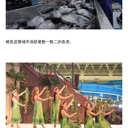
鲣鱼是磐城市渔获量数一数二的鱼类。