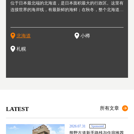
人情味
位于日本最北端的北海道，是日本面积最大的行政区。这里有
位于北海道西部，距离札幌站约30分钟车程。在19～20世纪前
位于北海道西南部的政经都市和交通枢纽，附近有新千岁机场
位于
位于
座落
轮，方
连接世界的海岸线，有最新鲜的海鲜；在秋冬，整个北海道只
半，作为贸易港和鲱鱼渔港而繁荣起来。当年的旧建筑与仓库
，连结东京、大阪等日本国内大城市及海外各大城市。每年2
冬天
大区
形民
绳成为
剩一种颜色，无边无际的白雪和温泉；到春夏，则变身为五颜
，如今在小樽运河沿岸可见，并成为了北海道的代表观光景点
月，在大通公园举办的「札幌雪祭」是闻名海外的北海道重要
有很
，且
大祭
夷，在
六色的薰衣草和花卉交织而成的花海。地大物博的北海道．物
。正因曾作为渔港繁荣，小樽的海鲜寿司可是出了名的。市内
活动。由于以拉面、成吉思汗烤肉、汤咖喱为代表美食，还有
亦人
则是
灯祭
然还有
产丰富，拥有香浓醇厚的牛奶和奶制品，以及壮丽辽阔的大自
拥有上百家寿司店，还有一条寿司店聚集的寿司街呢。
新鲜的海鲜丼、寿司等北海道物产及料理，都可以在这里尝到
」之
东北
中之
北海道
小樽
然景观。北海道的魅力，需要你用一年四季来体会。
，因此也被称为「食之宝库」。
釜等
门地
名度
一的
还有
点也
札幌
LATEST
所有文章
2026.07.31
Sponsored
熊野古道新手路线与住宿推荐