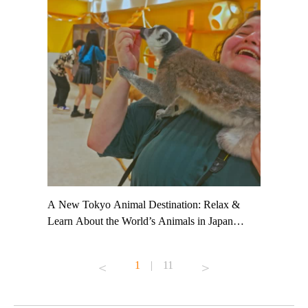
t TeamLab
A New Tokyo Animal Destination: Relax &
Shohei Oh
ng their
Learn About the World’s Animals in Japan
Other Jap
t to
#pr #japankuru #anitouch #anitouchtokyodome
From Kow
o see it for
#capybara #capybaracafe #animalcafe #tokyotrip
#pr #japa
1
|
11
#japantrip #카피바라 #애니터치 #아이와가볼
#kowa #sy
ink in bio)
만한곳 #도쿄여행 #가족여행 #東京旅遊 #東
#preworko
ex #kyoto
京親子景點 #日本動物互動體驗 #水豚泡澡 #
#japan