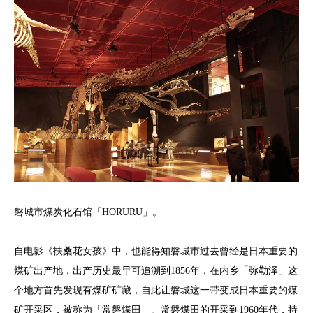
磐城市煤炭化石馆「HORURU」。
自电影《扶桑花女孩》中，也能得知磐城市过去曾经是日本重要的
煤矿出产地，出产历史最早可追溯到1856年，在内乡「弥勒泽」这
个地方首先发现有煤矿矿藏，自此让磐城这一带变成日本重要的煤
矿开采区，被称为「常磐煤田」。常磐煤田的开采到1960年代，持