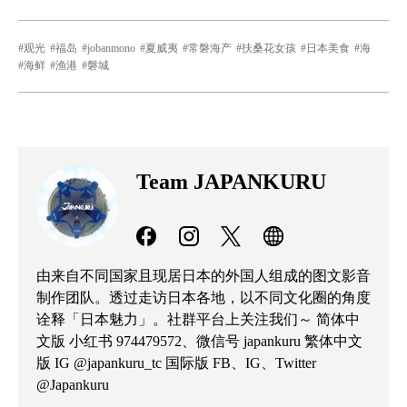
观光
福岛
jobanmono
夏威夷
常磐海产
扶桑花女孩
日本美食
海
海鲜
渔港
磐城
Team JAPANKURU
由来自不同国家且现居日本的外国人组成的图文影音
制作团队。透过走访日本各地，以不同文化圈的角度
诠释「日本魅力」。社群平台上关注我们～ 简体中
文版 小红书 974479572、微信号 japankuru 繁体中文
版 IG @japankuru_tc 国际版 FB、IG、Twitter
@Japankuru