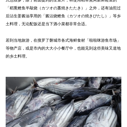
式也很多，除了前面提到的生鱼片，和使用稻草熏烤新鲜鲣鱼的
「稻熏鲣鱼半敲烧（カツオの藁焼きたたき）」之外，还有油煎过
后沾生姜酱油享用的「酱沾烧鲣鱼（カツオの焼きびたし）」等乡
土料理，无论配饭还是当下酒小菜都非常合适。
若到当地旅游，在搜罗了磐城市各式海鲜食材「啦啦咪游鱼市场」
等物产店，或是市内的大大小小餐厅中，也能见到这些美味又道地
的乡土料理。