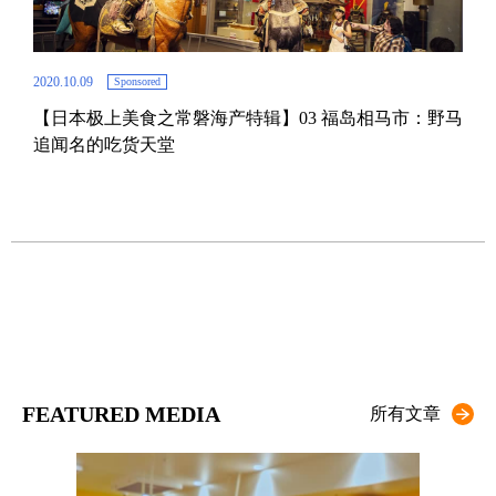
2020.10.09
Sponsored
【日本极上美食之常磐海产特辑】03 福岛相马市：野马
2021.
追闻名的吃货天堂
福岛当
【日
东京
FEATURED MEDIA
所有文章