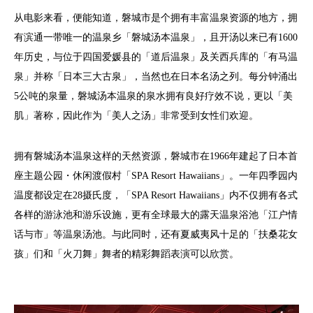
从电影来看，便能知道，磐城市是个拥有丰富温泉资源的地方，拥
有滨通一带唯一的温泉乡「磐城汤本温泉」，且开汤以来已有1600
年历史，与位于四国爱媛县的「道后温泉」及关西兵库的「有马温
泉」并称「日本三大古泉」，当然也在日本名汤之列。每分钟涌出
5公吨的泉量，磐城汤本温泉的泉水拥有良好疗效不说，更以「美
肌」著称，因此作为「美人之汤」非常受到女性们欢迎。
拥有磐城汤本温泉这样的天然资源，磐城市在1966年建起了日本首
座主题公园・休闲渡假村「SPA Resort Hawaiians」。一年四季园内
温度都设定在28摄氏度，「SPA Resort Hawaiians」内不仅拥有各式
各样的游泳池和游乐设施，更有全球最大的露天温泉浴池「江户情
话与市」等温泉汤池。与此同时，还有夏威夷风十足的「扶桑花女
孩」们和「火刀舞」舞者的精彩舞蹈表演可以欣赏。