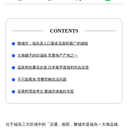
CONTENTS
磐城市：福岛县人口最多且面积最广的城镇
大海赐予的好滋味 常磐海产产地之一
温泉和扶桑花女孩 日本最早渡假村也在这里
不只能看海 赏樱赏枫也没问题
采果料理加考古 磐城市体验好丰富
位于福岛三大区域中的「滨通」南部，磐城市是福岛一大海边城