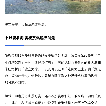
波立海岸弁天岛及朱红鸟居。
不只能看海 赏樱赏枫也没问题
傍海的磐城市无疑是看海听海亲海的好去处，这里有被收录到「日
本灯塔50选」中的「盐屋埼灯塔」、有能见到向海延伸的弁天岛和
朱红海桥的「波立海岸」，以及可以让你「走到海上去」的「潮见
台」等海岸景点。但若以为磐城市除了海之外没什么好看的风景，
那可就不对啰。
磐城市中也是有山景可赏，还有不少赏樱和红叶的名所，例如「夏
井川溪谷」和「背户峨廊」中能见到奇形怪状的岩石与飞瀑交织。