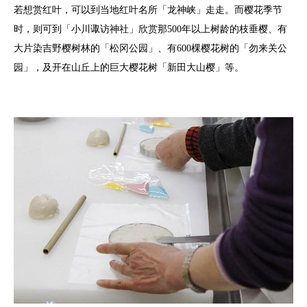
若想赏红叶，可以到当地红叶名所「龙神峡」走走。而樱花季节
时，则可到「小川诹访神社」欣赏那500年以上树龄的枝垂樱、有
大片染吉野樱树林的「松冈公园」、有600棵樱花树的「勿来关公
园」，及开在山丘上的巨大樱花树「新田大山樱」等。