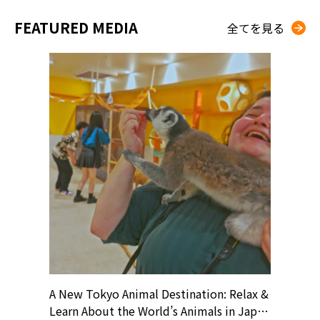
FEATURED MEDIA
全てを見る
? At
A New Tokyo Animal Destination: Relax &
Shohei O
ollective
Learn About the World’s Animals in Japan
Products