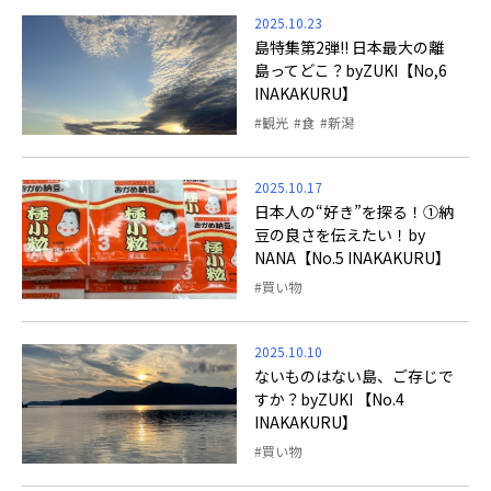
2025.10.23
島特集第2弾!! 日本最大の離
島ってどこ？byZUKI【No,6
INAKAKURU】
観光
食
新潟
2025.10.17
日本人の“好き”を探る！①納
豆の良さを伝えたい！by
NANA【No.5 INAKAKURU】
買い物
2025.10.10
ないものはない島、ご存じで
すか？byZUKI 【No.4
INAKAKURU】
買い物