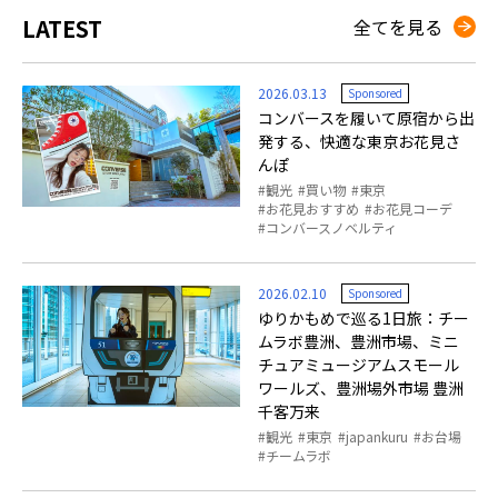
LATEST
全てを見る
2026.03.13
Sponsored
コンバースを履いて原宿から出
発する、快適な東京お花見さ
んぽ
観光
買い物
東京
お花見おすすめ
お花見コーデ
コンバースノベルティ
2026.02.10
Sponsored
ゆりかもめで巡る1日旅：チー
ムラボ豊洲、豊洲市場、ミニ
チュアミュージアムスモール
ワールズ、豊洲場外市場 豊洲
千客万来
観光
東京
japankuru
お台場
チームラボ