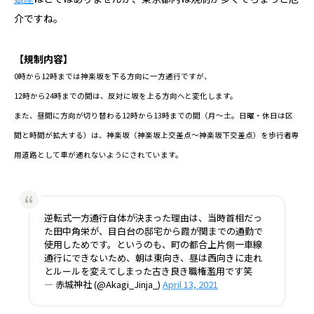
介ですね。
【規制内容】
0時から12時までは神楽坂を下る方向に一方通行ですが、
12時から24時までの間は、反対に坂を上る方向へと変化します。
また、昼間に方向が切り替わる12時から13時までの間（月〜土。日曜・休日は区
間と時間が拡大する）は、神楽坂（神楽坂上交差点〜神楽坂下交差点）を歩行者専
用道路として車が通れないようにされています。
逆転式一方通行自体が決まった理由は、当時首相だっ
た田中角栄が、目白台の邸宅から霞が関までの通勤で
使用しためです。というのも、町の都合上片側一車線
通行にできないため、朝は東向き、昼は西向きに走れ
とルールを変えてしまった古き良き職権濫用です笑
— 赤城神社 (@Akagi_Jinja_)
April 13, 2021