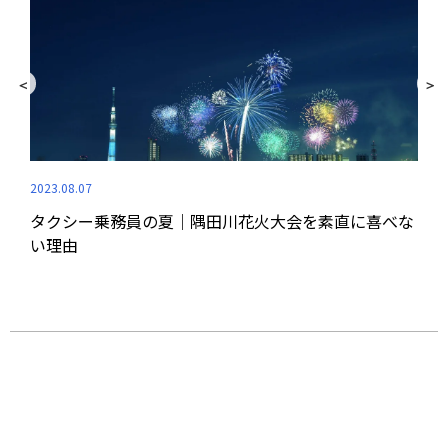
2023.08.07
タクシー乗務員の夏｜隅田川花火大会を素直に喜べな
2023
い理由
#4
番