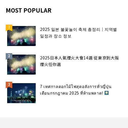
MOST POPULAR
2025 일본 불꽃놀이 축제 총정리｜지역별
일정과 장소 정보
2025日本人氣煙火大會14選 從東京到大阪
煙火任你選
7 เทศกาลดอกไม้ไฟสุดอลังการทั่วญี่ปุ่น
เดือนกรกฎาคม 2025 ที่ห้ามพลาด!