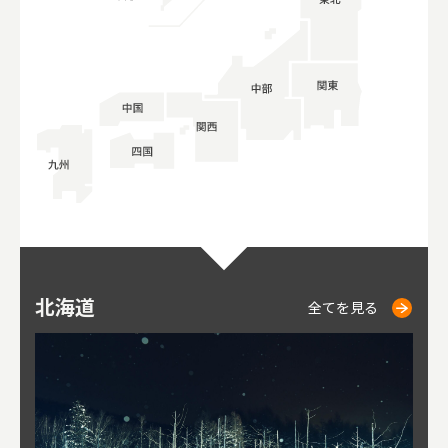
北海道
ニセコ
仁木
小樽
札幌
東
山
福
秋
全てを見る
全てを見る
全てを見る
全てを見る
全てを見る