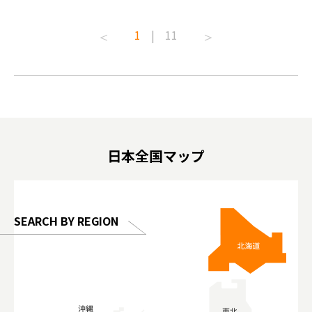
ive art
#pr #japankuru #anitouch
Recomme
t capital.
#anitouchtokyodome #capybara
#pr #jap
1
|
11
lves this
#capybaracafe #animalcafe #tokyotrip
#kowa #s
#japantrip #카피바라 #애니터치 #아이와
#prewor
.com!
가볼만한곳 #도쿄여행 #가족여행 #東京旅
#tokyos
遊 #東京親子景點 #日本動物互動體驗 #水
일본이온음
biovortex
豚泡澡 #東京巨蛋城 #เที่ยวญี่ปุ่น2025 #ที่
와 #興和
 #artnews
เที่ยวครอบครัว #สวนสัตว์ในร่ม
能量 #運動飲品 
hibition
#TokyoDomeCity #anitouchtokyodome
ออกกำลังก
日本全国マップ
o, 2025,
#อาหารเสร
 Gallery
SEARCH BY REGION