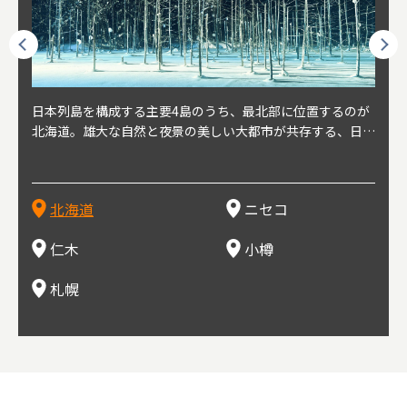
球王朝
日本列島を構成する主要4島のうち、最北部に位置するのが
北海道の西部に位置し、札幌や新千歳空港から約2時間の距
北海道の南西部に位置し、小樽から約30分の距離。上質な
北海道の西武に位置し、札幌駅から約30分の距離。19世紀
北海道の南西部に位置し、政治と経済の中心都市。最寄り空
東北
東北
日本
東北
り、今
北海道。雄大な自然と夜景の美しい大都市が共存する、日本
離にあるニセコ。日本を代表する国際的スノーリゾート地と
土と水と空気に囲まれた豊かな自然環境から果樹栽培が盛ん
～20世紀前半にかけて、貿易港やニシン漁の拠点として港
港は新千歳空港で、東京や大阪など、国内の主要都市や海外
らな
めと
方の
財が
す。美
屈指の人気観光地。道内には見どころが多数あり、行く度に
して外国人からも注目されている。人気の秘密は、雪質。世
な小さな町。さくらんぼ、ぶどう、ミニトマトなどが主に栽
を中心に繁栄。その当時に作られた建物や倉庫が今なおその
に路線を持つ。毎年2月に大通公園で開催される「さっぽろ
自然
山ス
会津
北三
源にも
新しい魅力に出会える場所です。新鮮魚介やジンギスカン、
界トップクラスの「パウダースノー」は、スキー初心者から
培されている。最近では、ワイナリーの発展により、食とワ
ままの姿で残っている小樽運河沿いは、北海道を代表する人
雪祭り」は、北海道の一大イベントとして世界的にも有名。
山海
近年
ター
今で
乳製品、ビールなど、グルメも必見！
上級者までを虜にし、リピーターが後を絶たない。魅力はそ
インが楽しめる町として人気が上がっている。隣の余市町と
気の観光スポット。漁港で栄えた小樽だからこそ、食べて欲
ラーメンをはじめ、ジンギスカン、スープカレーなど札幌を
むこ
氷。
を中
8年
北海道
ニセコ
れだけではなく、北海道ならではのグルメや温泉などが楽し
の共同のワインツーリズムは、ぶどう畑やワイン造りに触れ
しいのが新鮮な海産物を使用した寿司。小樽市内には100軒
代表するグルメや北海道ならではの新鮮な海鮮丼、寿司、農
寺、
側に
無形
め、旅行気分を味わえることも人気の理由。
、ワイン生産者と出会い、その土地の風土や文化を感じるこ
以上の寿司屋があり、寿司屋が並ぶ小樽寿司屋通りもある。
産物が楽しめる食の宝庫として知られる町。
写真
多方
って
仁木
小樽
とをできるとして注目されている。
米沢
も。
場ス
札幌