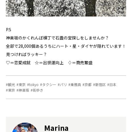
P.S
神楽坂のかくれんぼ横丁で石畳の宝探しをしませんか？
全部で28,000個あるうちにハート・星・ダイヤが隠れています！
見つければラッキー？
♡＝恋愛成就 ☆＝出世運向上 ♢＝商売繁盛
観光
東京
tokyo
タクシー
パリ
乗務員
京都
新宿区
日本
東京
神楽坂
街歩き
Marina